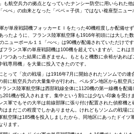
ベ」も航空兵力の拠点となっていたナンシー防空に用いられた他
「べべ」の由来となった「ベベ＝子供」ではない複座型ニュー
ツ軍が単座戦闘機フォッカーＥＩをたった40機程度しか配備せ
であったように、フランス陸軍航空隊も1916年初頭には大した
初頭のニューポール１１「べべ」は90機が配備されていただけで
ばフランス軍の単座戦闘機は100機を超えていますが、これは
りつつあった結果に過ぎません。もともと機数に余裕があれば
中戦専用機」を大量に投入できたのです。
とって「次の戦場」は1916年7月に開始されたソンムでの連
の前に航空兵力の大量集中が行われ、ベルダン地区から航空兵
のフランス陸軍航空隊は西部戦線全体に1120機の第一線機を配
ち201機が投入されます。集中という割には少ない印象を受け
ンス軍でもその大半は前線部隊に張り付け配置された偵察機と
力はまだこの程度でしかありません。けれどもソンムの戦場に
軍航空隊は185機を投入しましたから、同地区にあったドイツ軍
なります。