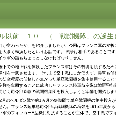
ル以前 １０ （「戦闘機隊」の誕生
が変わったか、を紹介しましたが、今回はフランス軍の変貌
を大きく転換したというお話です。 戦争は相手のあることで
イツ軍の話もちょっとしなければなりません。
下での地上戦を体験したフランス軍はその苦境を脱するため
様相を一変させます。それまで空中戦にしか使えず、爆撃も偵
の防空程度の任務しか無かった単座戦闘機を集中使用すること
空権を奪回することに成功したフランス陸軍航空隊は戦闘飛行
同じく司令部直轄の戦闘機集団を投入しようと準備を開始しま
年2月のベルダン戦で約1ヵ月の短期間で単座戦闘機の集中投入
せん。フランス陸軍総司令部は戦闘機隊の増強を1915年夏か
ツ軍のフォッカーE型機に対抗することが主体で、空中戦でフ