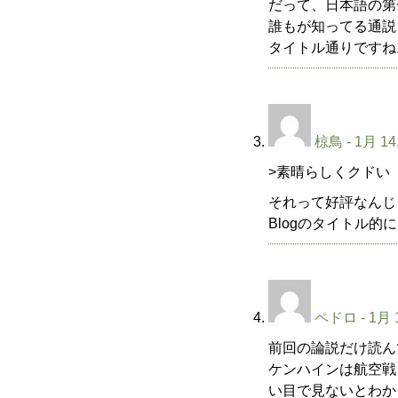
だって、日本語の第
誰もが知ってる通説
タイトル通りですね
椋鳥
- 1月 14
>素晴らしくクドい
それって好評なんじ
Blogのタイトル的
ペドロ
- 1月 
前回の論説だけ読ん
ケンハインは航空戦
い目で見ないとわか