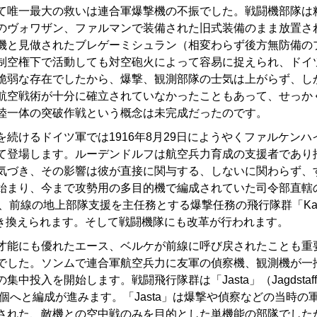
唯一最大の救いは連合軍爆撃機の不振でした。戦闘機部隊は
のヴォワザン、ファルマンで装備された旧式装備のまま放置さ
機と見做されたブレゲーミシュラン（相変わらず後方無防備の
制空権下で活動しても対空砲火によって容易に捉えられ、ドイ
脆弱な存在でしたから、爆撃、観測部隊の士気は上がらず、し
航空戦術が十分に確立されていなかったこともあって、せっか
陸一体の突破作戦という概念は未完成だったのです。
続けるドイツ軍では1916年8月29日にようやくファルケンハ
て登場します。ルーデンドルフは航空兵力育成の支援者であり
気づき、その影響は彼が直接に関与する、しないに関わらず、
始まり、今まで攻勢用の多目的機で編成されていた司令部直轄
され、前線の地上部隊支援を主任務とする爆撃任務の飛行隊群「Kas
ln）に置き換えられます。そして戦闘機隊にも改革が行われます。
能にも優れたエース、ベルケが前線に呼び戻されたことも重
でした。ソンムで連合軍航空兵力に友軍の偵察機、観測機が一
中投入を開始します。戦闘飛行隊群は「Jasta」（Jagdstaf
4個へと編成が進みます。「Jasta」は爆撃や偵察などの当時
された、敵機との空中戦のみを目的とした単機能の部隊でしたから