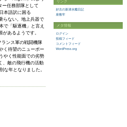
リンク
ター任務部隊として
好古の新潜水艦日記
、日本語訳に困る
座敷牢
名乗らない。地上兵器で
メタ情報
日本で「駆逐機」と言え
源があるようです。
ログイン
投稿フィード
フランス軍の戦闘機隊
コメントフィード
やく待望のニューポー
WordPress.org
うやく性能面での劣勢
く、敵の飛行機の活動
特別な年となりました。