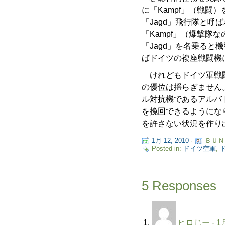
に「Kampf」（戦
「Jagd」飛行隊と
「Kampf」（爆撃隊
「Jagd」を名乗る
ばドイツの複座戦闘機
けれどもドイツ軍戦闘
の優位は揺らぎません
ル対抗機であるアルバ
を挽回できるようにな
を許さない状況を作り
1月 12, 2010
·
ＢＵＮ
Posted in:
ドイツ空軍
,
5 Responses
ヒロじー
- 1