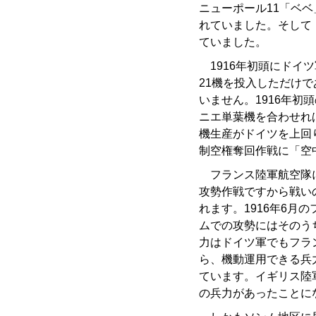
ニューポール11「ベ
れていました。そして
ていました。
1916年初頭にドイ
21機を投入しただけ
いません。1916年
ニエ単葉機を合わせれ
機生産がドイツを上回
制空権奪回作戦に「空
フランス陸軍航空隊に
攻勢作戦ですから戦い
れます。1916年6月
ムでの攻勢にはそのう
力はドイツ軍でもフラ
ら、機動運用できる兵
ています。イギリス陸
の兵力があったことに