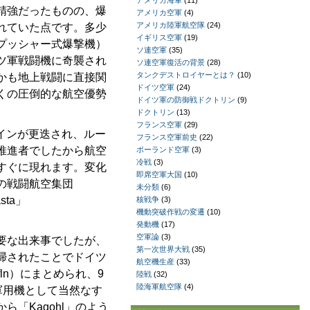
アメリカ海軍
(11)
精強だったものの、爆
アメリカ空軍
(4)
アメリカ陸軍航空隊
(24)
れていた点です。多少
イギリス空軍
(19)
プッシャー式爆撃機）
ソ連空軍
(35)
ツ軍戦闘機に奇襲され
ソ連空軍復活の背景
(28)
タンクデストロイヤーとは？
(10)
かも地上戦闘に直接関
ドイツ空軍
(24)
くの圧倒的な航空優勢
ドイツ軍の防御戦ドクトリン
(9)
ドクトリン
(13)
フランス空軍
(29)
インが更迭され、ルー
フランス空軍前史
(22)
推進者でしたから航空
ポーランド空軍
(3)
冷戦
(3)
すぐに現れます。変化
即席空軍大国
(10)
の戦闘航空集団
未分類
(6)
ta」
核戦争
(3)
機動突破作戦の変遷
(10)
発動機
(17)
空軍論
(3)
要な出来事でしたが、
第一次世界大戦
(35)
掃されたことでドイツ
航空機生産
(33)
fln）にまとめられ、9
陸戦
(32)
陸海軍航空隊
(4)
の軍用機として当然なす
「Kagohl」のよう