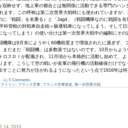
闘）を冠称せず、地上軍の都合とは無関係に活動できる専門のハン
呼ばれます。この呼称は第二次世界大戦時にも使われていますが
なのに「戦闘」を名乗る）と「Jagd」（戦闘機隊なのに戦闘を
と機甲科管轄の対戦車自走砲＝駆逐戦車になってしまう。そして
になってしまう）の使い分けは第一次世界大戦中の編制にその
機隊は8月末にようやく60機程度まで増強されたに過ぎず、
。まだまだ「戦闘機」は多数派ではないのです。10月からよう
トロスＤＩが配備され、11月頃から本格的に活動し始めて、よ
ります。こうして空の戦いが友軍の飛行機の活動確保だけでな
出すことに努力が注がれるようになったという点で1916年は
 ·
5 Comments
ドクトリン
,
フランス空軍
,
フランス空軍前史
,
第一次世界大戦
月 14, 2010