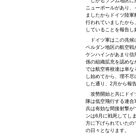
しかもソンム地区に展
ニューポールがあり、
ましたからドイツ陸軍
行われていましたから
していることを報告し
ドイツ軍はこの兆候に
ベルダン地区の航空戦
ケンハインがあまり信
係の組織拡充を認めな
では航空将校達は単な
し始めてから、理不尽
した通り、2月から報
攻勢開始と共にドイツ
隊は低空飛行する連合
兵は有効な間接射撃が
ンは6月に戦死してし
方に下げられていたの
の日々となります。