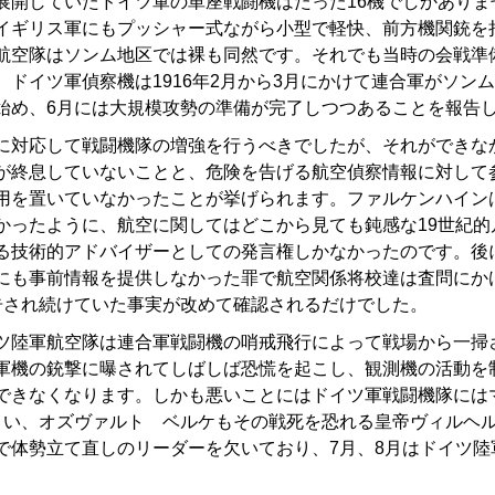
開していたドイツ軍の単座戦闘機はたった16機でしかありま
イギリス軍にもプッシャー式ながら小型で軽快、前方機関銃を持つ
航空隊はソンム地区では裸も同然です。それでも当時の会戦準
、ドイツ軍偵察機は1916年2月から3月にかけて連合軍がソン
始め、6月には大規模攻勢の準備が完了しつつあることを報告
対応して戦闘機隊の増強を行うべきでしたが、それができな
が終息していないことと、危険を告げる航空偵察情報に対して
用を置いていなかったことが挙げられます。ファルケンハイン
かったように、航空に関してはどこから見ても鈍感な19世紀的
る技術的アドバイザーとしての発言権しかなかったのです。後
にも事前情報を提供しなかった罪で航空関係将校達は査問にか
告され続けていた事実が改めて確認されるだけでした。
陸軍航空隊は連合軍戦闘機の哨戒飛行によって戦場から一掃
軍機の銃撃に曝されてしばしば恐慌を起こし、観測機の活動を
できなくなります。しかも悪いことにはドイツ軍戦闘機隊には
まい、オズヴァルト ベルケもその戦死を恐れる皇帝ヴィルヘル
で体勢立て直しのリーダーを欠いており、7月、8月はドイツ陸