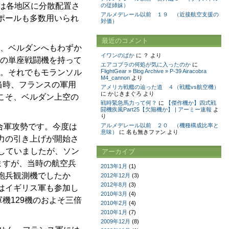
は各地区に分散配置さ
の従姉妹）
アルメデレール以前 １９ （近接航空支援の
ポールも多数用いられ
対価）
最近のコメント
ず、ベルダンへもわずか
イワンのばか
に
？
より
数の単座戦闘機を持って
エアコブラの何処が気に入ったのか
に
す。それでもモランソル
FlightGear » Blog Archive » P-39 Airacobra
M4_cannon
より
当時、フランスの軍用
アメリカ戦艦の辿った道 ４（戦艦vs航空機）
に
かじきまぐろ
より
こそ、ベルダン上空の
戦時緊急馬力って何？
に
【傑作機か】四式戦
闘機疾風Part25【欠陥機か】 | アーミー速報
よ
り
合軍攻勢です。今度は
アルメデレール以前 ２０ （機種構成比率と
意味）
に
名も無きファン
より
力の引き上げが開始さ
備していましたが、ソン
アーカイブ
ますが、当時の航空兵
2013年1月
(1)
砲兵観測機でしたか
2012年12月
(3)
2012年8月
(3)
はイギリス軍も参加し
2010年3月
(4)
機129機のおよそ三倍
2010年2月
(4)
2010年1月
(7)
2009年12月
(8)