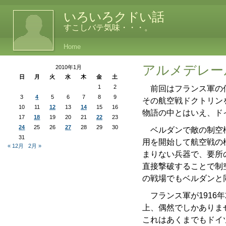
いろいろクドい話
すこしバテ気味・・・。
Home
アルメデレー
2010年1月
日
月
火
水
木
金
土
1
2
前回はフランス軍の何
3
4
5
6
7
8
9
その航空戦ドクトリン
10
11
12
13
14
15
16
物語の中とはいえ、ド
17
18
19
20
21
22
23
24
25
26
27
28
29
30
ベルダンで敵の制空権
31
用を開始して航空戦の
« 12月
2月 »
まりない兵器で、要所
直接撃破することで制
の戦場でもベルダンと
フランス軍が1916
上、偶然でしかありま
これはあくまでもドイ