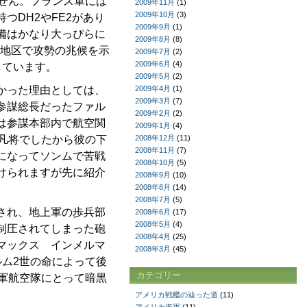
せん。フランス軍には
2009年11月
(1)
2009年10月
(3)
DH2やFE2があり
2009年9月
(1)
備はかなり大っぴらに
2009年8月
(8)
ム地区で攻勢の兆候を示
2009年7月
(2)
2009年6月
(4)
しています。
2009年5月
(2)
かった理由としては、
2009年4月
(1)
2009年3月
(7)
参謀総長だったファル
2009年2月
(2)
は参謀本部内で航空関
2009年1月
(4)
凡将でしたから彼の下
2008年12月
(11)
2008年11月
(7)
になってソンムで苦戦
2008年10月
(5)
けられますが先に紹介
2008年9月
(10)
2008年8月
(14)
2008年7月
(5)
され、地上軍の歩兵部
2008年6月
(17)
2008年5月
(4)
制圧されてしまった砲
2008年4月
(25)
マックス インメルマ
2008年3月
(45)
ム2世の命によって後
カテゴリー
軍航空隊にとって暗黒
アメリカ戦艦の辿った道
(11)