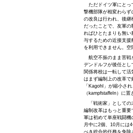
ただドイツ軍にとって
撃機部隊が相変わらず
の改良は行われ、後継
だったことで、友軍の
ればひとたまりも無い
与するための近接支援
を利用できません。空
航空不振のまま苦戦を
デンドルフが後任とし
関係将校は一転して活
はまず編制上の改革で
「Kagohl」が縮小
（kampfstaffe
「戦術家」としての才
編制改革はもっと重要
軍は初めて単座戦闘機の集
月中に2個、10月には
べき総合的任務を免除