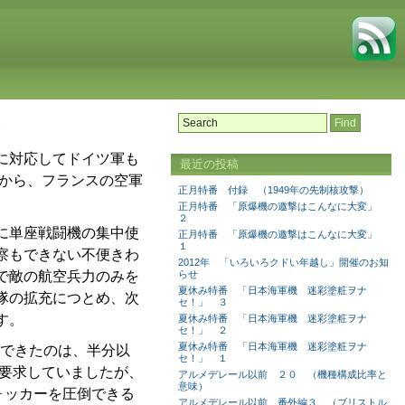
）
に対応してドイツ軍も
最近の投稿
すから、フランスの空軍
正月特番 付録 （1949年の先制核攻撃）
正月特番 「原爆機の邀撃はこんなに大変」
２
に単座戦闘機の集中使
正月特番 「原爆機の邀撃はこんなに大変」
１
察もできない不便きわ
2012年 「いろいろクドい年越し」開催のお知
で敵の航空兵力のみを
らせ
夏休み特番 「日本海軍機 迷彩塗粧ヲナ
隊の拡充につとめ、次
セ！」 ３
す。
夏休み特番 「日本海軍機 迷彩塗粧ヲナ
セ！」 ２
夏休み特番 「日本海軍機 迷彩塗粧ヲナ
ができたのは、半分以
セ！」 １
ら要求していましたが、
アルメデレール以前 ２０ （機種構成比率と
意味）
ォッカーを圧倒できる
アルメデレール以前 番外編３ （ブリストル