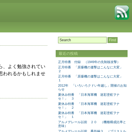
最近の投稿
正月特番 付録 （1949年の先制核攻撃）
ら、よく勉強されてい
正月特番 「原爆機の邀撃はこんなに大変」
２
思われるかもしれませ
正月特番 「原爆機の邀撃はこんなに大変」
１
2012年 「いろいろクドい年越し」開催のお知
らせ
夏休み特番 「日本海軍機 迷彩塗粧ヲナ
セ！」 ３
夏休み特番 「日本海軍機 迷彩塗粧ヲナ
セ！」 ２
夏休み特番 「日本海軍機 迷彩塗粧ヲナ
セ！」 １
アルメデレール以前 ２０ （機種構成比率と
意味）
アルメデレール以前 番外編３ （ブリストル