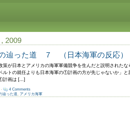
月, 2009
の辿った道 ７ （日本海軍の反応）
策が日本とアメリカの海軍軍備競争を生んだと説明されたな
ベルトの就任よりも日本海軍の①計画の方が先じゃないか」と
計画は […]
 ·
4 Comments
の辿った道
,
アメリカ海軍