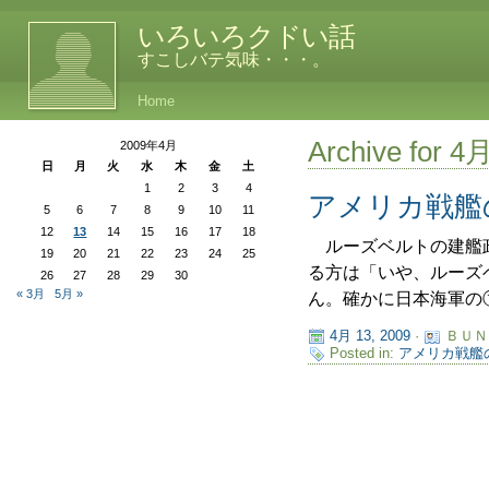
いろいろクドい話
すこしバテ気味・・・。
Home
Archive for 4
2009年4月
日
月
火
水
木
金
土
1
2
3
4
アメリカ戦艦
5
6
7
8
9
10
11
12
13
14
15
16
17
18
ルーズベルトの建艦政
19
20
21
22
23
24
25
る方は「いや、ルーズ
26
27
28
29
30
« 3月
5月 »
ん。確かに日本海軍の①
4月 13, 2009
·
ＢＵＮ
Posted in:
アメリカ戦艦