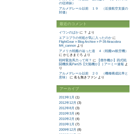
の従姉妹）
アルメデレール以前 １９ （近接航空支援の
対価）
最近のコメント
イワンのばか
に
？
より
エアコブラの何処が気に入ったのか
に
FlightGear » Blog Archive » P-39 Airacobra
M4_cannon
より
アメリカ戦艦の辿った道 ４（戦艦vs航空機）
に
かじきまぐろ
より
戦時緊急馬力って何？
に
【傑作機か】四式戦
闘機疾風Part25【欠陥機か】 | アーミー速報
よ
り
アルメデレール以前 ２０ （機種構成比率と
意味）
に
名も無きファン
より
アーカイブ
2013年1月
(1)
2012年12月
(3)
2012年8月
(3)
2010年3月
(4)
2010年2月
(4)
2010年1月
(7)
2009年12月
(8)