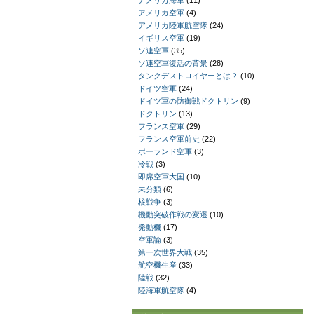
アメリカ海軍
(11)
アメリカ空軍
(4)
アメリカ陸軍航空隊
(24)
イギリス空軍
(19)
ソ連空軍
(35)
ソ連空軍復活の背景
(28)
タンクデストロイヤーとは？
(10)
ドイツ空軍
(24)
ドイツ軍の防御戦ドクトリン
(9)
ドクトリン
(13)
フランス空軍
(29)
フランス空軍前史
(22)
ポーランド空軍
(3)
冷戦
(3)
即席空軍大国
(10)
未分類
(6)
核戦争
(3)
機動突破作戦の変遷
(10)
発動機
(17)
空軍論
(3)
第一次世界大戦
(35)
航空機生産
(33)
陸戦
(32)
陸海軍航空隊
(4)