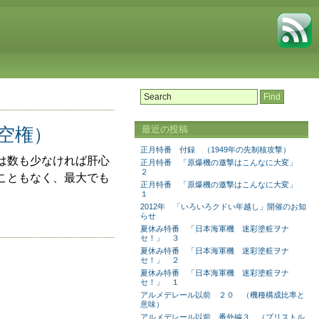
最近の投稿
空権）
正月特番 付録 （1949年の先制核攻撃）
は数も少なければ肝心
正月特番 「原爆機の邀撃はこんなに大変」
２
こともなく、最大でも
正月特番 「原爆機の邀撃はこんなに大変」
１
2012年 「いろいろクドい年越し」開催のお知
らせ
夏休み特番 「日本海軍機 迷彩塗粧ヲナ
セ！」 ３
夏休み特番 「日本海軍機 迷彩塗粧ヲナ
セ！」 ２
夏休み特番 「日本海軍機 迷彩塗粧ヲナ
セ！」 １
アルメデレール以前 ２０ （機種構成比率と
意味）
アルメデレール以前 番外編３ （ブリストル