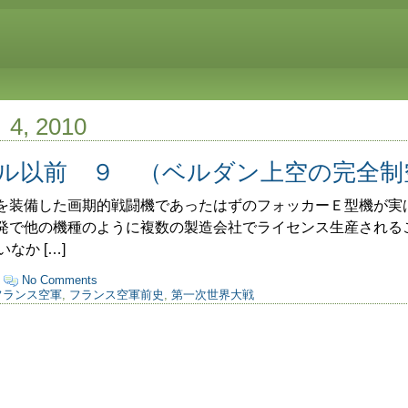
月 4, 2010
ル以前 ９ （ベルダン上空の完全制
装備した画期的戦闘機であったはずのフォッカーＥ型機が実
発で他の機種のように複数の製造会社でライセンス生産される
なか […]
·
No Comments
フランス空軍
,
フランス空軍前史
,
第一次世界大戦