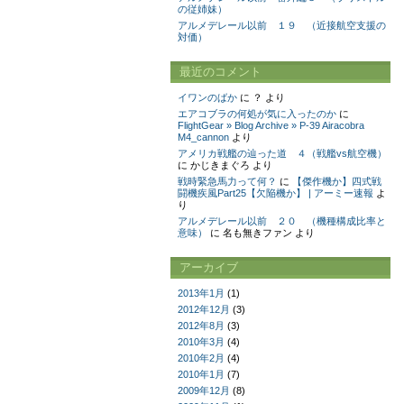
の従姉妹）
アルメデレール以前 １９ （近接航空支援の
対価）
最近のコメント
イワンのばか
に
？
より
エアコブラの何処が気に入ったのか
に
FlightGear » Blog Archive » P-39 Airacobra
M4_cannon
より
アメリカ戦艦の辿った道 ４（戦艦vs航空機）
に
かじきまぐろ
より
戦時緊急馬力って何？
に
【傑作機か】四式戦
闘機疾風Part25【欠陥機か】 | アーミー速報
よ
り
アルメデレール以前 ２０ （機種構成比率と
意味）
に
名も無きファン
より
アーカイブ
2013年1月
(1)
2012年12月
(3)
2012年8月
(3)
2010年3月
(4)
2010年2月
(4)
2010年1月
(7)
2009年12月
(8)