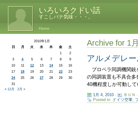
いろいろクドい話
すこしバテ気味・・・。
Home
Archive for 1
2010年1月
日
月
火
水
木
金
土
1
2
アルメデレー
3
4
5
6
7
8
9
10
11
12
13
14
15
16
プロペラ同調機関銃を
17
18
19
20
21
22
23
の同調装置も不具合多
24
25
26
27
28
29
30
40機程度しか可動してい
31
« 12月
2月 »
1月 4, 2010
·
ＢＵＮ 
Posted in:
ドイツ空軍
,