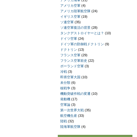
アメリカ海軍
(11)
アメリカ空軍
(4)
アメリカ陸軍航空隊
(24)
イギリス空軍
(19)
ソ連空軍
(35)
ソ連空軍復活の背景
(28)
タンクデストロイヤーとは？
(10)
ドイツ空軍
(24)
ドイツ軍の防御戦ドクトリン
(9)
ドクトリン
(13)
フランス空軍
(29)
フランス空軍前史
(22)
ポーランド空軍
(3)
冷戦
(3)
即席空軍大国
(10)
未分類
(6)
核戦争
(3)
機動突破作戦の変遷
(10)
発動機
(17)
空軍論
(3)
第一次世界大戦
(35)
航空機生産
(33)
陸戦
(32)
陸海軍航空隊
(4)