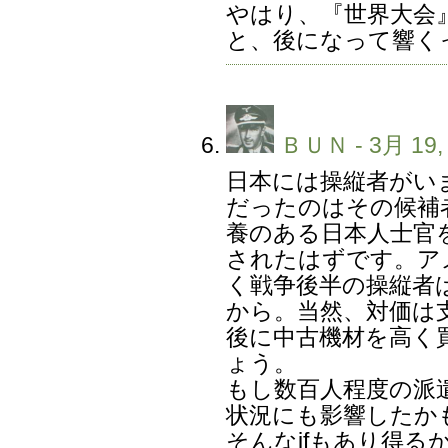
やはり、『世界大会
と、後になって響く
ＢＵＮ
- 3月 19,
日本には操縦者がい
だったのはその候補
養のある日本人士官
されたはずです。ア
く戦争後半の操縦者
から。当然、対価は
後に中古機材を高く
ょう。
もし数百人程度の派
状況にも影響したか
そんなifもあり得る