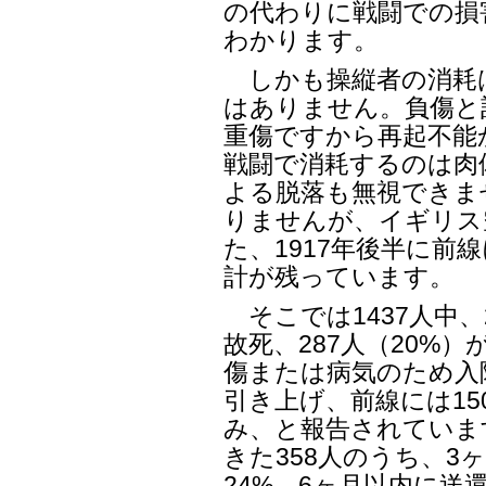
の代わりに戦闘での損
わかります。
しかも操縦者の消耗
はありません。負傷と
重傷ですから再起不能
戦闘で消耗するのは肉
よる脱落も無視できま
りませんが、イギリス空
た、1917年後半に前
計が残っています。
そこでは1437人中、
故死、287人（20%）
傷または病気のため入院
引き上げ、前線には15
み、と報告されていま
きた358人のうち、3
24%、6ヶ月以内に送