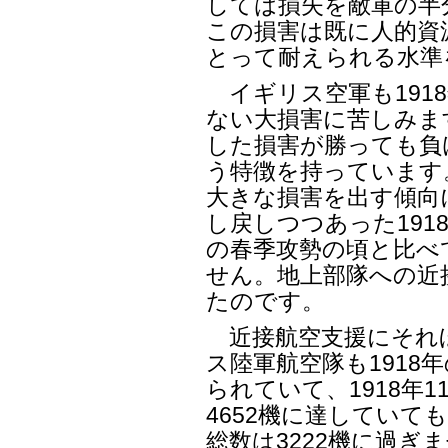
しては損失を敵軍の半
この損害は既に人的資
とって耐えられる水準
イギリス空軍も1918
ない大損害に苦しみます
した損害が勝っても負
う特徴を持っています
大きな損害を出す傾向
し戻しつつあった191
の春季攻勢の頃と比べ
せん。地上部隊への近
たのです。
近接航空支援にそれ
ス陸軍航空隊も1918
られていて、1918年
4652機に達していても
総数は3222機に過ぎ