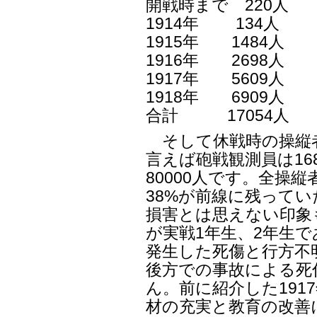
開戦時まで 220人
1914年 134人
1915年 1484人
1916年 2698人
1917年 5609人
1918年 6909人
合計 17054人
そして休戦時の操縦者
言えば砲戦観測員は16
80000人です。全操
38%が前線に残って
損害とは思えない印象
が実戦1年生、2年生
発生した死傷と行方不明
後方での事故による死
ん。前に紹介した191
材の充実と教育の改善