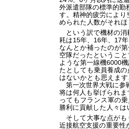
外派遣部隊の標準的勤
す。精神的疲労により
められた人数がそれほ
という訳で機材の消
耗は15年、16年、1
なんとか補ったのが第
空隊だったということ
ような第一線機6000
たとしても乗員養成の
はないかとも思えます
第一次世界大戦に参戦
将は何人も挙げられま
ってもフランス軍の乗
勝利に貢献した人々は
そして大事な点がもう
近接航空支援の重要性