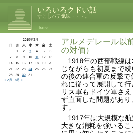
いろいろクドい話
すこしバテ気味・・・。
Home
アルメデレール以
2010年3月
日
月
火
水
木
金
土
の対価）
1
2
3
4
5
6
7
8
9
10
11
12
13
1918年の西部戦線は
14
15
16
17
18
19
20
じながらも初夏まで続
21
22
23
24
25
26
27
の後の連合軍の反撃で
28
29
30
31
« 2月
8月 »
れに従って展開して行
リス軍もドイツ軍さえ
ず直面した問題があり
す。
1917年は大規模な
大きな消耗を強いるこ