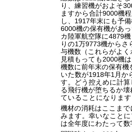
り、練習機がおよそ30
ますから合計9000機
し、1917年末にも予
6000機の保有機があ
カ陸軍航空隊に4879
りの1万9773機から
与機数（これらがよく
見積もっても2000機
機数に前年末の保有機
いた数が1918年1月
す。どう控えめに計算し
る飛行機が堕ちるか壊
ていることになります
機材の消耗はここまで
みます。幸いなことに
は全年度にわたって数