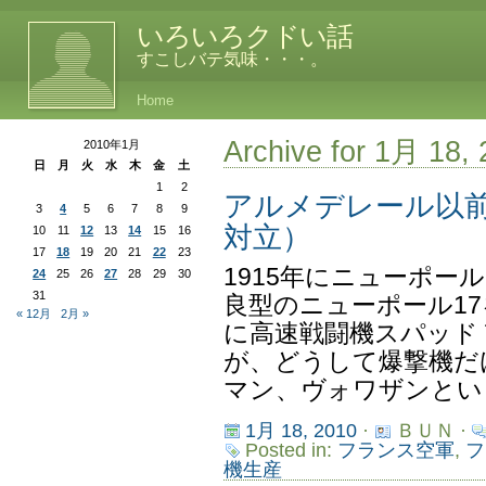
いろいろクドい話
すこしバテ気味・・・。
Home
Archive for 1月 18,
2010年1月
日
月
火
水
木
金
土
1
2
アルメデレール以
3
4
5
6
7
8
9
対立）
10
11
12
13
14
15
16
17
18
19
20
21
22
23
1915年にニューポー
24
25
26
27
28
29
30
31
良型のニューポール17
« 12月
2月 »
に高速戦闘機スパッド
が、どうして爆撃機だ
マン、ヴォワザンといっ
1月 18, 2010
·
ＢＵＮ ·
Posted in:
フランス空軍
,
フ
機生産