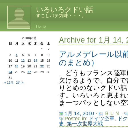
いろいろクドい話
すこしバテ気味・・・。
Home
Archive for 1月 14,
2010年1月
日
月
火
水
木
金
土
1
2
アルメデレール以前
3
4
5
6
7
8
9
のまとめ）
10
11
12
13
14
15
16
17
18
19
20
21
22
23
どうもフランス陸軍
24
25
26
27
28
29
30
31
欠けるようで、自分で
« 12月
2月 »
りとめのないクドい話
す。いろいろと恵まれ
ま一つパッとしない空軍
1月 14, 2010
·
ＢＵＮ ·
Posted in:
ドイツ空軍
,
ドク
史
,
第一次世界大戦