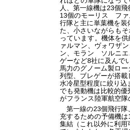
れほどの軍隊になってい
人、第一線機は23個飛
13個のモーリス フ
行隊と主に単葉機を装
た、小さいながらもそ
っています。機体を供
ァルマン、ヴォワザン
ン、モラン ソルニエ
ゲーなど8社に及んで
馬力のグノーム製ロー
列型、ブレゲーが搭載
水冷星型程度に絞り込
でも発動機は比較的優
がフランス陸軍航空隊
第一線の23個飛行隊
充するための予備機は
集結（これ以外に利用