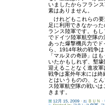
いましたからフランス
素はありません。
けれどもこれらの要
足に利用できなかった
ランス陸軍です。もし
でドイツ陸軍航空隊の
あった爆撃機兵力でド
ら、1914年秋の戦争
「マルヌの奇跡」はも
いたかもしれず、塹壕
迎えることなく進攻軍
戦争は案外年末には終
とはいうものの、とん
ス陸軍航空隊の戦いは
きます。
12月 15, 2009
·
ＢＵＮ ·