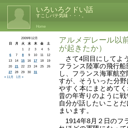
いろいろクドい話
すこしバテ気味・・・。
Home
アルメデレール以前
2009年12月
日
月
火
水
木
金
土
が起きたか）
1
2
3
4
5
6
7
8
9
10
11
12
さて4回目にしてよ
13
14
15
16
17
18
19
フランス陸軍の飛行船
20
21
22
23
24
25
26
し、フランス海軍航空
27
28
29
30
31
« 11月
1月 »
すが、そういった分野
やすく本にまとめてく
昔の年寄りのように戦
自分が話したいことだ
まいます。
1914年8月２日の