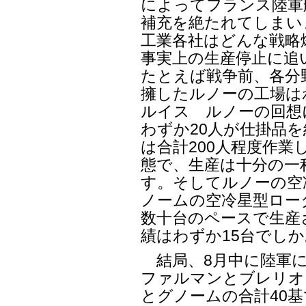
によってフランス陸軍
補充を絶たれてしまい
工業各社はどんな戦略
事実上の生産停止に追
たとえば戦争前、各分野
擁したルノーの工場はわ
ルイス ルノーの回想
わずか20人が仕掛品
は合計200人程度作
態で、生産は十分の一
す。そしてルノーの空
ノームの空冷星型ロー
数十台のペースで生産
績はわずか15台でし
結局、8月中に陸軍に
ファルマンとブレリオ
とグノームの合計40