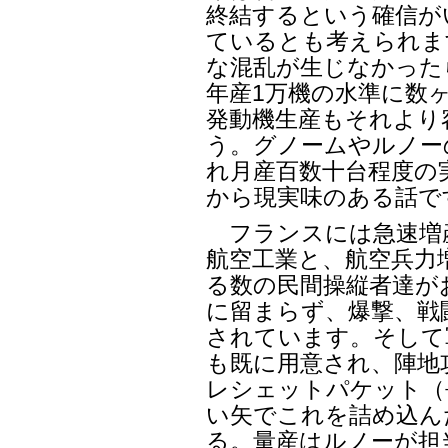
終結するという確信が
ているとも考えられま
な混乱が生じなかった
年産1万機の水準に数
発動機生産もそれより
う。グノームやルノー
れ月産百数十台程度の
から現実味のある話で
フランスには急速増
航空工業と、航空兵力
る数の民間操縦者達が
に留まらず、爆撃、戦
されています。そして
も既に用意され、陣地
レシェットパケット（
い矢でこれを詰め込ん
る。量産はルノーが担