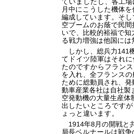
ていましたし、各工場
月中にこうした機体を
編成しています。そし
空ブームのお蔭で民間
いで、比較的裕福で知
る戦力増強は他国には
しかし、総兵力141
てドイツ陸軍はそれに
たのですからフランス
を入れ、全フランスの
ために総動員され、発
動車産業各社は自社製
空発動機の大量生産体
出したいところですが、
ょっと違います。
1914年8月の開戦と
局長ベルナールは戦争