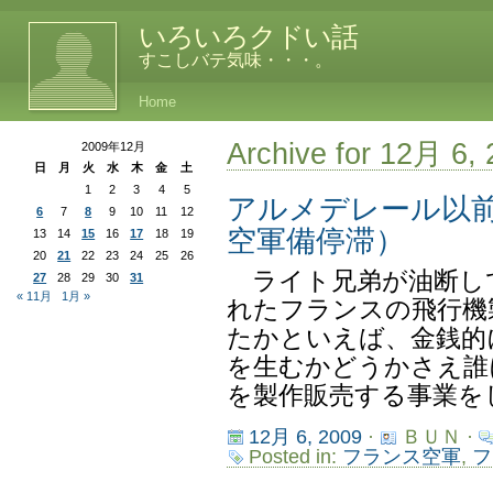
いろいろクドい話
すこしバテ気味・・・。
Home
Archive for 12月 6,
2009年12月
日
月
火
水
木
金
土
1
2
3
4
5
アルメデレール以
6
7
8
9
10
11
12
空軍備停滞）
13
14
15
16
17
18
19
20
21
22
23
24
25
26
ライト兄弟が油断し
27
28
29
30
31
« 11月
1月 »
れたフランスの飛行機
たかといえば、金銭的
を生むかどうかさえ誰
を製作販売する事業をし
12月 6, 2009
·
ＢＵＮ ·
Posted in:
フランス空軍
,
フ