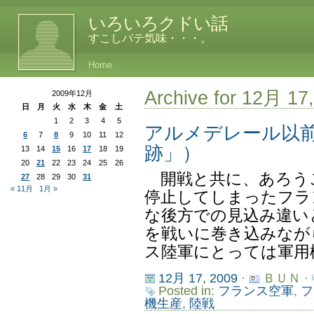
いろいろクドい話
すこしバテ気味・・・。
Home
Archive for 12月 17
2009年12月
日
月
火
水
木
金
土
1
2
3
4
5
アルメデレール以
6
7
8
9
10
11
12
跡」）
13
14
15
16
17
18
19
20
21
22
23
24
25
26
開戦と共に、あろう
27
28
29
30
31
« 11月
1月 »
停止してしまったフラ
な後方での見込み違い
を戦いに巻き込みなが
ス陸軍にとっては軍用機
12月 17, 2009
·
ＢＵＮ ·
Posted in:
フランス空軍
,
フ
機生産
,
陸戦