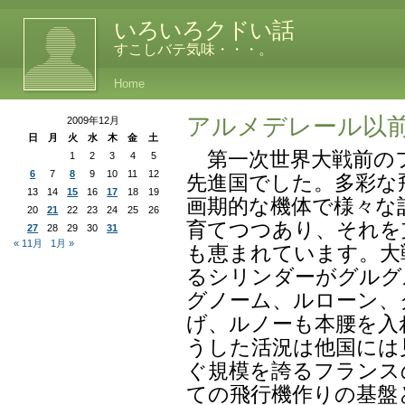
いろいろクドい話
すこしバテ気味・・・。
Home
アルメデレール以
2009年12月
日
月
火
水
木
金
土
第一次世界大戦前の
1
2
3
4
5
6
7
8
9
10
11
12
先進国でした。多彩な
13
14
15
16
17
18
19
画期的な機体で様々な
20
21
22
23
24
25
26
育てつつあり、それを
27
28
29
30
31
« 11月
1月 »
も恵まれています。大
るシリンダーがグルグ
グノーム、ルローン、
げ、ルノーも本腰を入
うした活況は他国には
ぐ規模を誇るフランス
ての飛行機作りの基盤