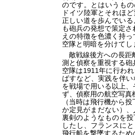
のです。とはいうもの
ドイツ陸軍とそれほど
正しい道を歩んでいる
も砲兵の発想で策定さ
えの特徴を色濃く持っ
空隊と明暗を分けてし
敵戦線後方への長距
測と偵察を重視する砲
空隊は1911年に行わ
ばすなど、実践を伴い
を戦場で用いる以上、
ず、偵察用の航空写真
（当時は飛行機から投
か定見がまだない）、
裏剣のようなものを投
したし、フランスにと
飛行船を撃墜するため