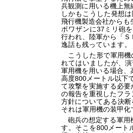
兵観測に用いる機上無
しかもこうした発想は
飛行機製造会社からも
ボワザンに37ミリ砲
行われ、陸軍から「Ｓ
逸話も残っています。
こうした形で軍用機
れてはいましたが、演
軍用機を用いる場合、
高度800メートル以
て攻撃を実施する必要
の報告を重視したフラ
方針についてある決断
それは軍用機の装甲化
砲兵の想定する軍用
す。そこを800メー