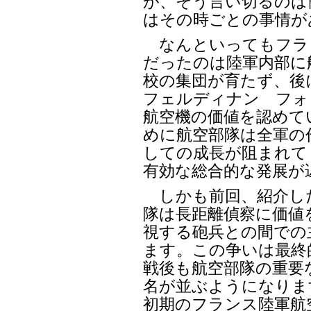
が、そう言い切るのは
はその時ごとの事情が
なんといってもフラ
だったのは陸軍内部に
校の集団が育たず、後
フェルディナン フォ
航空機の価値を認めて
めに航空部隊は全軍の
しての成長が阻まれて
有効な総合的な発展が
しかも前回、紹介し
隊は長距離偵察に価値
視する砲兵との間での
ます。この争いは最終
戦後も航空部隊の重要
名が並ぶようになりま
初期のフランス陸軍航