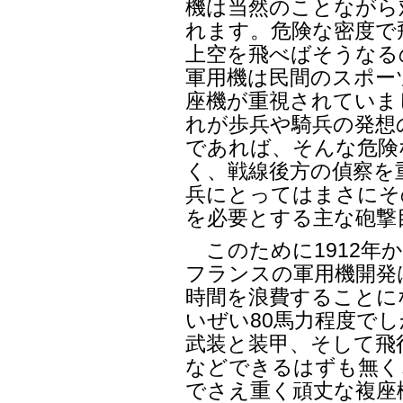
機は当然のことながら
れます。危険な密度で
上空を飛べばそうなる
軍用機は民間のスポー
座機が重視されていま
れが歩兵や騎兵の発想
であれば、そんな危険
く、戦線後方の偵察を
兵にとってはまさにそ
を必要とする主な砲撃
このために1912年か
フランスの軍用機開発
時間を浪費することに
いぜい80馬力程度で
武装と装甲、そして飛
などできるはずも無く
でさえ重く頑丈な複座