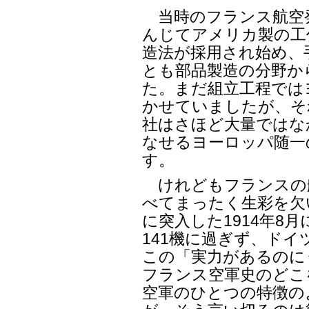
当時のフランス航空
んじてアメリカ製の工
造法が採用され始め、
とも部品製造の分野か
た。まだ組立工程では
かせていましたが、そ
社はさほど大量ではな
なせるヨーロッパ随一
す。
けれどもフランスの
べてまったく生彩を欠
に突入した1914年8
141機に過ぎず、ド
この「実力があるのに
フランス空軍史のどこ
空軍のひとつの特徴の