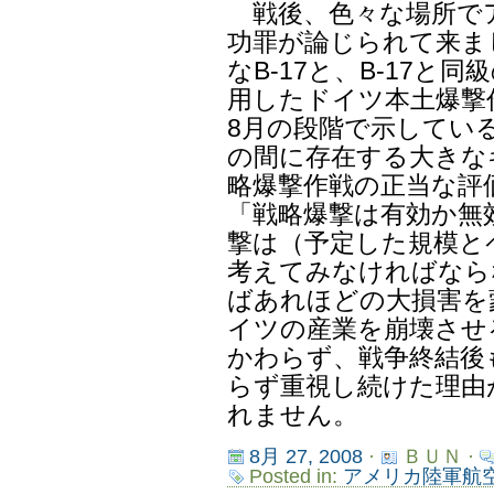
戦後、色々な場所で
功罪が論じられて来ま
なB-17と、B-17と
用したドイツ本土爆撃作戦
8月の段階で示しているB
の間に存在する大きな
略爆撃作戦の正当な評
「戦略爆撃は有効か無
撃は（予定した規模と
考えてみなければなら
ばあれほどの大損害を
イツの産業を崩壊させ
かわらず、戦争終結後
らず重視し続けた理由
れません。
8月 27, 2008
·
ＢＵＮ ·
Posted in:
アメリカ陸軍航