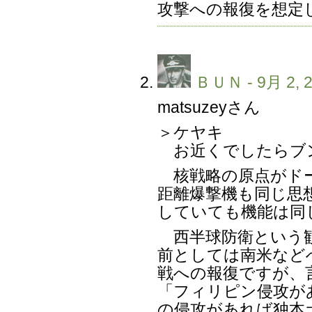
攻撃への報復を想定
ＢＵＮ
- 9月 2, 
matsuzeyさん
＞ケヤキ
お近くでしたらブ
核戦略の原点がドー
距離爆撃機も同じ思
していても機能は同
西半球防衛という観
前としては南米など
戦への報復ですが、
「フィリピン侵攻が
の侵攻があれば独本