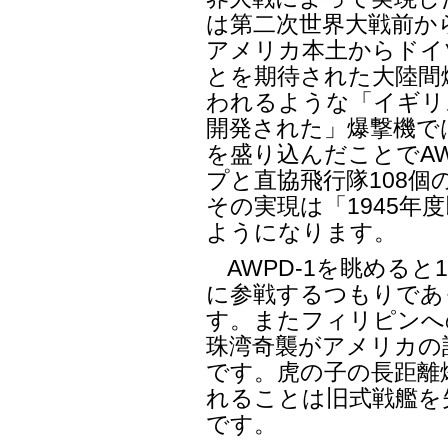
は第二次世界大戦前か
アメリカ本土からドイ
とを期待された大陸間
われるような「イギリ
開発された」爆撃機では
を盛り込んだことでAW
プと直協飛行隊108個
その実現は「1945年
ようになります。
AWPD-1を眺めると
に参戦するつもりであ
す。またフィリピンへ
珠湾奇襲がアメリカの
です。虎の子の長距離
れることは旧式戦艦を
です。