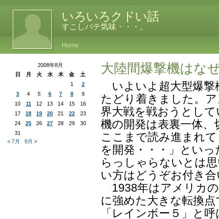
いろいろクドい話
すこしバテ気味・・・。
Home
大陸間爆撃機はな
2008年8月
日
月
火
水
木
金
土
いよいよ超大型爆撃機
1
2
3
4
5
6
7
8
9
たどり着きました。ア
10
11
12
13
14
15
16
界大戦を戦おうとして
17
18
19
20
21
22
23
機の開発は表裏一体、
24
25
26
27
28
29
30
31
ここまで読み進まれて「
« 7月
9月 »
を開発・・・」といっ
らっしゃらないとは思
い方はどうぞお付き合
1938年はアメリカ
に強めた大きな転換点
「レインボー５」と呼