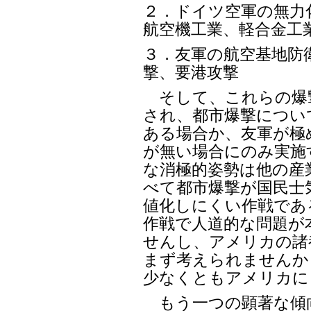
２．ドイツ空軍の無力
航空機工業、軽合金工
３．友軍の航空基地防
撃、要港攻撃
そして、これらの爆
され、都市爆撃につい
ある場合か、友軍が極
が無い場合にのみ実施
な消極的姿勢は他の産
べて都市爆撃が国民士
値化しにくい作戦であ
作戦で人道的な問題が
せんし、アメリカの諸
まず考えられませんか
少なくともアメリカに
もう一つの顕著な傾