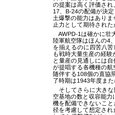
の提案は高く評価され
17、B-24の配備が決定
土爆撃の能力はありま
止力として期待された
AWPD-1は確かに
陸軍航空隊はほんの4、
を揃えるのに四苦八苦
も戦時大量生産の経験
と量産の見通しには自信
が提唱する各機種の航
随伴する108個の直協
了時期は1943年度また
そしてさらに大きな
空基地の数と収容能力
機を配備できないことが
径を考慮して想定され