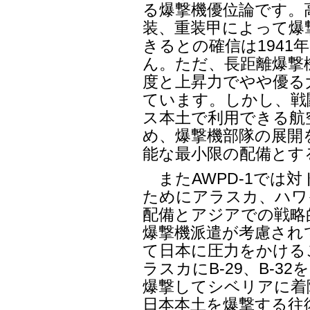
る爆撃機優位論です。
装、重装甲によって爆
きるとの確信は1941
ん。ただ、長距離爆撃
度と上昇力でやや優る
ています。しかし、戦
ス本土で利用できる航
め、爆撃機部隊の展開
能な最小限の配備とす
またAWPD-1では
ためにアラスカ、ハワ
配備とアジアでの戦略
爆撃機派遣が考慮され
て日本に圧力をかける
ラスカにB-29、B-
爆撃してシベリアに着
日本本土を爆撃する往