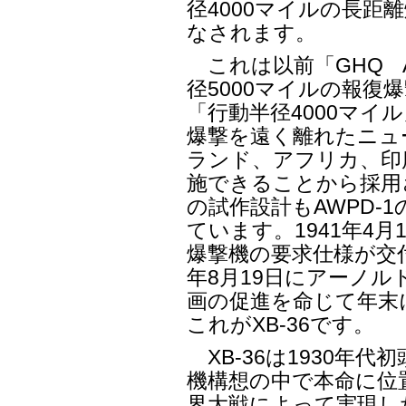
径4000マイルの長距
なされます。
これは以前「GHQ Ai
径5000マイルの報復
「行動半径4000マイ
爆撃を遠く離れたニュ
ランド、アフリカ、印
施できることから採用
の試作設計もAWPD-
ています。1941年4月
爆撃機の要求仕様が交付
年8月19日にアーノル
画の促進を命じて年末
これがXB-36です。
XB-36は1930年
機構想の中で本命に位
界大戦によって実現し