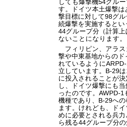
しても爆撃機54グル
す。ドイツ本土爆撃は
撃目標に対して98グ
続爆撃を実施するとい
44グループ分（計算上
ないことになります。
フィリピン、アラスカ
撃や中東基地からのド
れているようにARPD-
立しています。B-29
に投入されることが決
し、ドイツ爆撃にも当然
ったのです。AWPD-1
機種であり、B-29へ
ます。けれども、ドイ
めに必要とされる兵力
ら残る44グループ分の