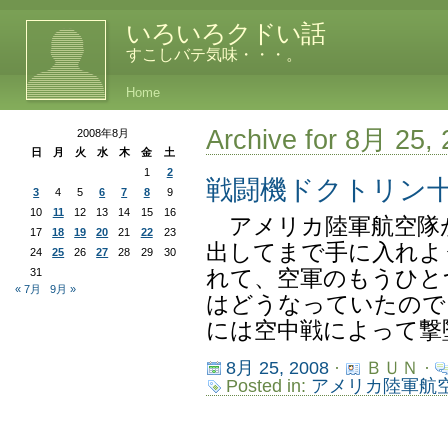
いろいろクドい話
すこしバテ気味・・・。
Home
Archive for 8月 25,
2008年8月
日
月
火
水
木
金
土
1
2
戦闘機ドクトリン
3
4
5
6
7
8
9
10
11
12
13
14
15
16
アメリカ陸軍航空隊
17
18
19
20
21
22
23
出してまで手に入れよ
24
25
26
27
28
29
30
31
れて、空軍のもうひと
« 7月
9月 »
はどうなっていたので
には空中戦によって撃墜
8月 25, 2008
·
ＢＵＮ ·
Posted in:
アメリカ陸軍航