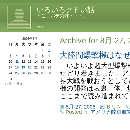
いろいろクドい話
すこしバテ気味・・・。
Home
Archive for 8月 27,
2008年8月
日
月
火
水
木
金
土
1
2
大陸間爆撃機はな
3
4
5
6
7
8
9
10
11
12
13
14
15
16
いよいよ超大型爆撃機
17
18
19
20
21
22
23
たどり着きました。ア
24
25
26
27
28
29
30
31
界大戦を戦おうとして
« 7月
9月 »
機の開発は表裏一体、
ここまで読み進まれて「
8月 27, 2008
·
ＢＵＮ ·
Posted in:
アメリカ陸軍航