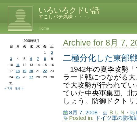
いろいろクドい話
すこしバテ気味・・・。
Home
Archive for 8月 7, 2
2008年8月
日
月
火
水
木
金
土
1
2
二極分化した東部
3
4
5
6
7
8
9
10
11
12
13
14
15
16
1942年の夏季攻勢
17
18
19
20
21
22
23
ラード戦につながる大
24
25
26
27
28
29
30
31
で大攻勢が行われてい
« 7月
9月 »
ていた中央軍集団、北
しょう。防御ドクトリン
8月 7, 2008
·
ＢＵＮ ·
Posted in:
ドイツ軍の防御