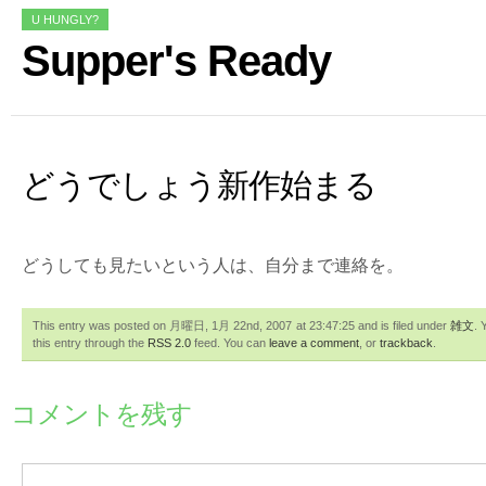
U HUNGLY?
Supper's Ready
どうでしょう新作始まる
どうしても見たいという人は、自分まで連絡を。
This entry was posted on 月曜日, 1月 22nd, 2007 at 23:47:25 and is filed under
雑文
. 
this entry through the
RSS 2.0
feed. You can
leave a comment
, or
trackback
.
コメントを残す