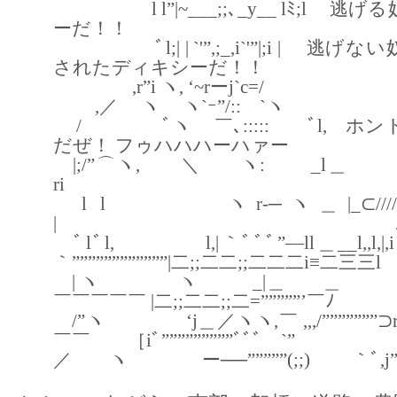
l l”|~___;;､_y__ lﾐ;l 逃
ーだ！！
ﾞl;| | `'”,;_,i`'”|;i | 逃
されたディキシーだ！！
,r”i ヽ, ‘~rーj`c=/
,／ ヽ ヽ`ｰ”/:: `ヽ
/ ﾞヽ ￣､::::: ﾞl, ホン
だぜ！ フゥハハハーハァー
|;/”⌒ヽ, ＼ ヽ:
ri r
l l ヽr‐─ヽ＿|_⊂////;`
| / 
ﾞlﾞl, l,|｀ﾞﾞﾞ”―ll＿__l,,l,
｀””””””””””””|二;;二二;;二二二i≡二三三l
| ヽ ヽ _|＿ ＿
￣￣￣￣￣ |二;;二二;;二=”””””’￣ﾉ
/”ヽ ‘j＿／ヽヽ,￣ ,,,/”””””””⊃
￣￣ ［iﾞ”””””””””ﾞﾞﾞ￣`”
／ ヽ ー──”””””(;;) ｀ﾞ,j”