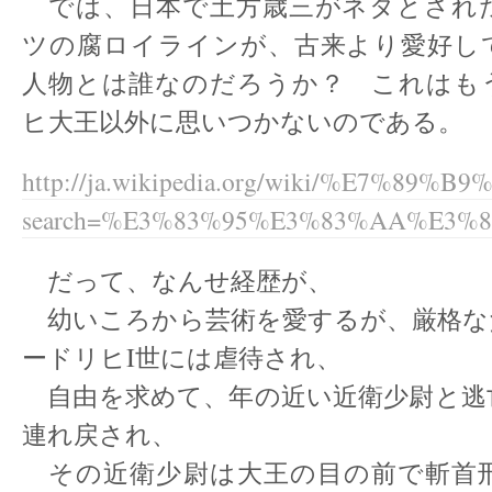
では、日本で土方歳三がネタとされ
ツの腐ロイラインが、古来より愛好し
人物とは誰なのだろうか？ これはも
ヒ大王以外に思いつかないのである。
http://ja.wikipedia.org/wiki/%E7%89%B
search=%E3%83%95%E3%83%AA%E3
だって、なんせ経歴が、
幼いころから芸術を愛するが、厳格な
ードリヒI世には虐待され、
自由を求めて、年の近い近衛少尉と逃
連れ戻され、
その近衛少尉は大王の目の前で斬首