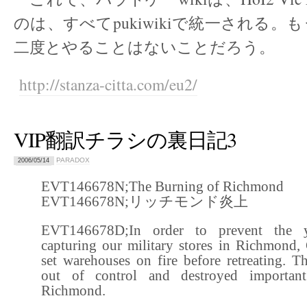
のは、すべてpukiwikiで統一される。
二度とやることはないことだろう。
http://stanza-citta.com/eu2/
VIP翻訳チラシの裏日記3
PARADOX
2006/05/14
EVT146678N;The Burning of Richmond
EVT146678N;リッチモンド炎上
EVT146678D;In order to prevent the 
capturing our military stores in Richmond,
set warehouses on fire before retreating. Th
out of control and destroyed important
Richmond.