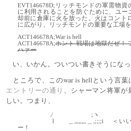
EVT146678D;リッチモンドの軍需物
に利用されることを防ぐために、ユー
却前に倉庫に火を放った。火はコント
に広がり、リッチモンドの重要な工場
ACT146678A;War is hell
ACT146678A;
ホント 戦場は地獄だぜ！
ハァー
い、いかん。ついつい書きそうになっ
ところで、このwar is hellという
エントリーの通り
、シャーマン将軍が
しい。つまり、
./ ;ヽ
l ＿,,,,,,,,＿,;;;;i ＜
ー！