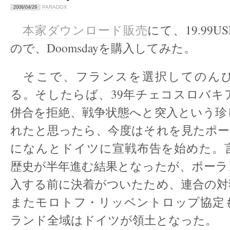
PARADOX
2006/04/29
本家ダウンロード販売
にて、19.99
ので、Doomsdayを購入してみた。
そこで、フランスを選択してのん
る。そしたらば、39年チェコスロバキ
併合を拒絶、戦争状態へと突入という珍
れたと思ったら、今度はそれを見たポーラ
になんとドイツに宣戦布告を始めた。
歴史が半年進む結果となったが、ポーラ
入する前に決着がついたため、連合の対
またモロトフ・リッベントロップ協定
ランド全域はドイツが領土となった。