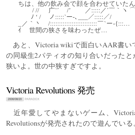
ちは、他の飲み会で顔を合わせていた
/ // 广¨´ /’ ／:::::／´￣｀ヽ 
ﾉ ‘ / ノ:::::`ー-､___／:::::
_／｀丶 /:::::::::::::::::::::::::
ｲ 世間の狭さを味わったぜ…
あと、Victoria wikiで面白いAAR書
の同級生2パティオの知り合いだったと
狭いよ。世の中狭すぎですよ。
Victoria Revolutions 発売
PARADOX
2006/08/20
近年愛してやまないゲーム、Victor
Revolutionsが発売されたので遊んでいる