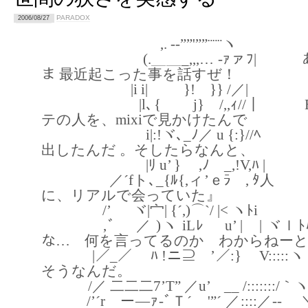
PARADOX
2006/08/27
,. -‐””'””¨¨¨ヽ
(.＿＿_,,,… -ｧァﾌ| 
ま 最近起こった事を話すぜ！
|i i| }! }} /／|
|l､{ j} /,,ｨ//｜ EU2
テの人を、mixiで見かけたんで
i|:!ヾ､_ﾉ／ u {:}//ﾍ 
出したんだ 。そしたらなんと、
|ﾘ u’ } ,ﾉ _,!V,ﾊ |
／´fト､_{ﾙ{,ィ’ｅﾗ , 
に、リアルで会っていた』
/’ ヾ|宀| {´,)⌒`/ |< ヽﾄiゝ
,ﾞ ／ )ヽ iLﾚ u’ | |
な… 何を言ってるのか わからねー
|／_／ ﾊ !ニ⊇ ’／:} V::
そうなんだ。
/／ 二二二7’T” ／u’ __ /:::::::/｀
/’´r ー—ｧ‐ﾞＴ´ '”´ ／::::