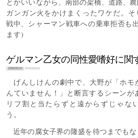
とかいいながら、南部の架橋、道路、農
ガンガン火をかけまくったワケだ。そ
戦中、シャーマン戦車への乗車拒否も出
ます)
ゲルマン乙女の同性愛嗜好に関
PARADOX
2006/05/10
げんしけんの劇中で、大野が「ホモ
んていません！」と断言するシーンが
リフ割と当たらずと遠からずじゃな
う。
近年の腐女子界の隆盛を待つまでもな