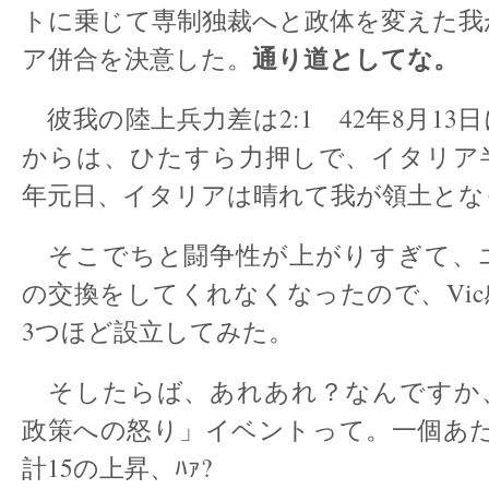
トに乗じて専制独裁へと政体を変えた我
通り道としてな。
ア併合を決意した。
彼我の陸上兵力差は2:1 42年8月13
からは、ひたすら力押しで、イタリア半
年元日、イタリアは晴れて我が領土とな
そこでちと闘争性が上がりすぎて、
の交換をしてくれなくなったので、Vi
3つほど設立してみた。
そしたらば、あれあれ？なんですか
政策への怒り」イベントって。一個あた
計15の上昇、ﾊｧ?