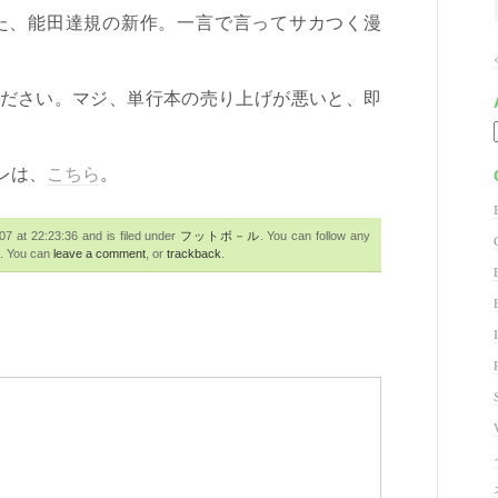
た、能田達規の新作。一言で言ってサカつく漫
ださい。マジ、単行本の売り上げが悪いと、即
レは、
こちら
。
 at 22:23:36 and is filed under
フットボ－ル
. You can follow any
. You can
leave a comment
, or
trackback
.