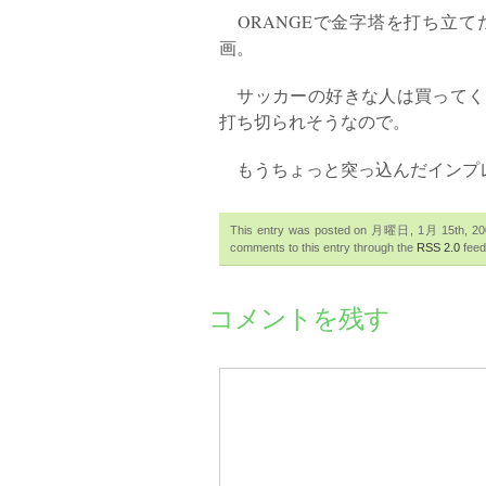
ORANGEで金字塔を打ち立て
画。
サッカーの好きな人は買ってく
打ち切られそうなので。
もうちょっと突っ込んだインプ
This entry was posted on 月曜日, 1月 15th, 2007
comments to this entry through the
RSS 2.0
feed
コメントを残す