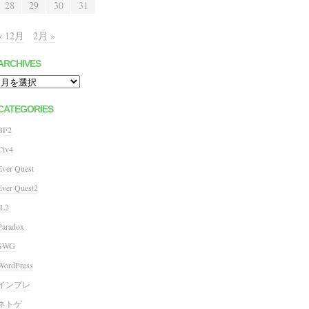
28
29
30
31
« 12月
2月 »
ARCHIVES
Archives
CATEGORIES
BF2
Civ4
Ever Quest
Ever Quest2
IL2
Paradox
SWG
WordPress
インプレ
ネトゲ