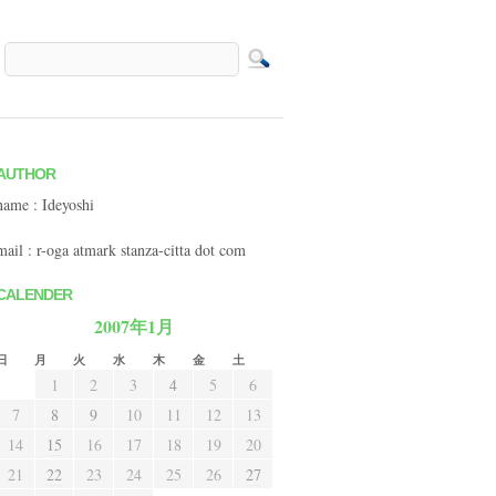
AUTHOR
name : Ideyoshi
mail : r-oga atmark stanza-citta dot com
CALENDER
2007年1月
日
月
火
水
木
金
土
1
2
3
4
5
6
7
8
9
10
11
12
13
14
15
16
17
18
19
20
21
22
23
24
25
26
27