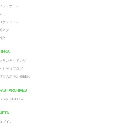
フットボ－ル
メモ
ロケンロール
粍ネタ
雑文
LINKS
いろいろクドい話
ともぞうブログ
好古の新潜水艦日記
PAST ARCHIVES
I know what I like
META
ログイン