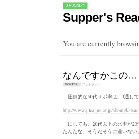
U HUNGLY?
Supper's Rea
You are currently browsi
なんですかこの…
フットボ－ル
2006/12/21
圧倒的な50代サポ率は。J通し
http://www.j-league.or.jp/aboutj/kats
にしても、20代以下の比率が2
たんだな、そうだそうに違いない