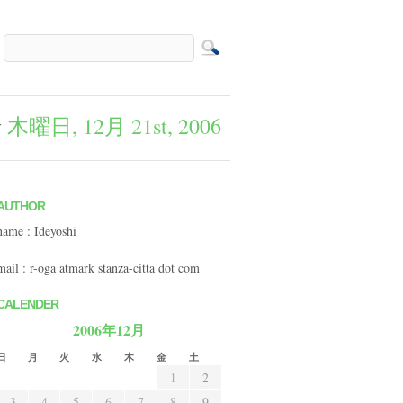
y
木曜日, 12月 21st, 2006
AUTHOR
name : Ideyoshi
mail : r-oga atmark stanza-citta dot com
CALENDER
2006年12月
日
月
火
水
木
金
土
1
2
3
4
5
6
7
8
9