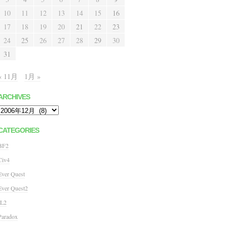
10
11
12
13
14
15
16
17
18
19
20
21
22
23
24
25
26
27
28
29
30
31
« 11月
1月 »
ARCHIVES
Archives
CATEGORIES
BF2
Civ4
Ever Quest
Ever Quest2
IL2
Paradox