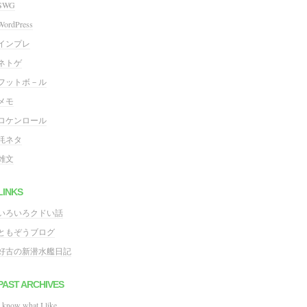
SWG
WordPress
インプレ
ネトゲ
フットボ－ル
メモ
ロケンロール
粍ネタ
雑文
LINKS
いろいろクドい話
ともぞうブログ
好古の新潜水艦日記
PAST ARCHIVES
I know what I like