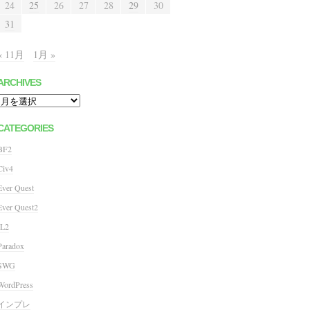
24
25
26
27
28
29
30
31
« 11月
1月 »
ARCHIVES
Archives
CATEGORIES
BF2
Civ4
Ever Quest
Ever Quest2
IL2
Paradox
SWG
WordPress
インプレ