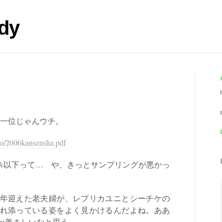
dy
て一位じゃんウチ。
udo/2006kansensha.pdf
0%以下って… や、きっとサンプリングが悪かっ
。
年迎えた老夫婦が、レプリカユニとシーチケの
れ添っている姿をよく見かけるんだよね。ああ
か羨ましいなと思う。