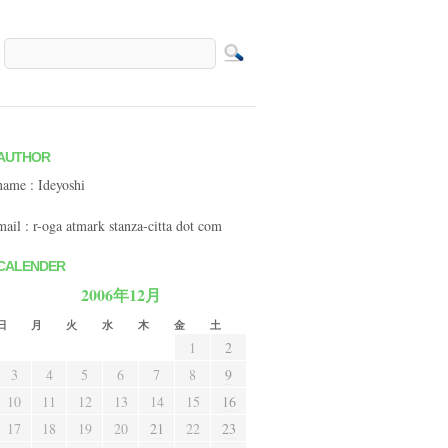
AUTHOR
name : Ideyoshi
mail : r-oga atmark stanza-citta dot com
CALENDER
2006年12月
日
月
火
水
木
金
土
1
2
3
4
5
6
7
8
9
10
11
12
13
14
15
16
17
18
19
20
21
22
23