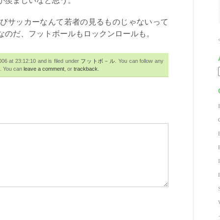
びサッカーなんて若者の見るものじゃないって
なのだ、フットボールもロックンロールも。
 at 23:12:10 and is filed under
フットボ－ル
. You can follow any
. You can
leave a comment
, or
trackback
.