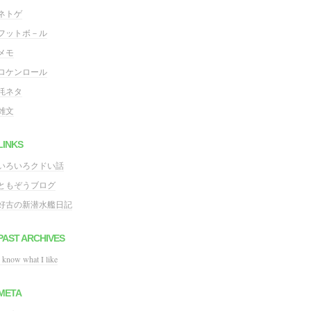
ネトゲ
フットボ－ル
メモ
ロケンロール
粍ネタ
雑文
LINKS
いろいろクドい話
ともぞうブログ
好古の新潜水艦日記
PAST ARCHIVES
I know what I like
META