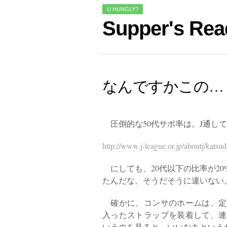
U HUNGLY?
Supper's Rea
なんですかこの…
圧倒的な50代サポ率は。J通し
http://www.j-league.or.jp/aboutj/kats
にしても、20代以下の比率が2
たんだな、そうだそうに違いない
確かに、コンサのホームは、定
入ったストラップを装着して、連
いうのを見ると、いいなあという