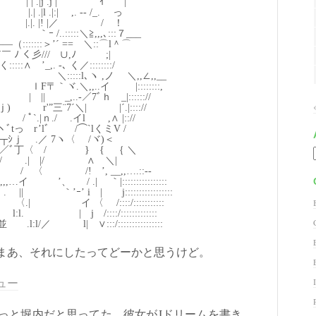
|j .j | ｲ |
.|:| ,. -‐ /_. っ
 |! |／ / ！
:::＼≧,,,､:::７___
::::＞’´ == ＼::⌒l＾⌒
 く彡/// ∪,ﾉ ;|
 ’_,. -､ く／::::::::/
＼:::::l､ヽ ,ノ ＼,,∠,,__
.､ヽ ｌF〒｀ヾ.＼,,..イ |::::::::,
|| _,..-／7ﾞｈ _|:::::://
) r'”三¨7´＼| |´.|:::://
/ ﾟ`.|ｎ./ .イl ,∧ |:://
ヽﾞtっ r’lﾞ /⌒`lくミV /
|└┬ｼｊ .／ 7ヽ〈 /ヾ)＜
 ＿,ｼ ／ﾞ丁〈 / } { ｛ ＼
( / .| |/ ∧ ＼|
 〈 /! ’, __,,….::-‐
…イ ’、 / .| ｀|::::::::::::::::
| ｀’ｰ’ i | j:::::::::::::::::
.| イ 〈 /::::/:::::::::::
l:l. | j /::::/:::::::::::::
l:l/／ l| ∨:::/::::::::::::::::
まあ、それにしたってどーかと思うけど。
ュー
と堀内だと思ってた。彼女がJドリームを書き