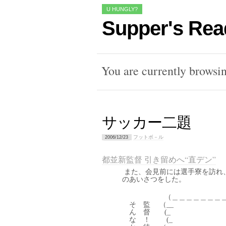
U HUNGLY?
Supper's Rea
You are currently browsi
サッカー二題
フットボ－ル
2006/12/23
都並新監督 引き留めへ“直デン”
また、会見前には選手寮を訪れ
のあいさつをした。
（＿＿＿＿＿＿＿＿＿＿
そ 監 （__ ┌
ん 督 (_ |`l
な ！ (_ j .| .