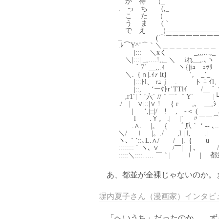
か 待 （_ | | .
. っ ち (,_ |.| .|l 
こ た （ |.|.
う ま (｀ ｀ｰ /..::
で え （―――――――――（:::
_ (⌒￣￣￣￣￣￣￣￣￣ ﾉ
.ﾚ⌒Y^’⌒｀＼＿＿＿＿＿＿＿＿ く:::::∧
|:::| ＼xく _,,,…,_ 
＼|:::| _,….!,,_ ＼ iれ__,
｀7´ ＿,,.ｨ ヽ{|iｭ ｪｯﾘ | 
＼.｛ｎ|.ｨｧ it} ‘, _’_ ｊ
|:::ﾄl、 rｭｊ . ト ﾆ ｲl、 
|::,| ‘ーｹﾄr’TTlｲ /＿｀
,r1´|｀’六´ //｀￣´ ｀Y´ 
./ | ∨|::|∨ ! ｛ r ,､
| ‘,|::|/ ! ,ゝ-＜ 
l .Ｙ。 .| |` 〃￣￣⌒ /
.∧. |。 ｛ ﾞ爪｀ ‘ ‐- ､..,,,
＼/ ｌ |。./ ,l | l, .| . |
ヽ､｀’::､L.∧/ / |.｛ u 〈
::::::::｀ヽ､ ∨ /￣| | ､ / 
:::::＼::::….. ￣｀| ｌ | 都並 .
あ、都並が全裸じゃないのか。
塀内夏子さん（漫画家）インタビ
「へいうち」だったのか… ずっ