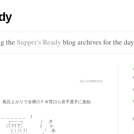
dy
ng the
Supper's Ready
blog archives for the da
NO COMMENTS
、風呂上がりで全裸のＦＷ苔口ら若手選手に激励
＿＿＿＿ J
―‐―┐ ） き
 TT了| ｝ ゃ
|:| .l | / あ