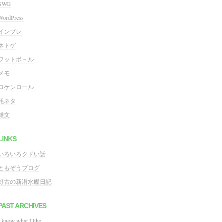
SWG
WordPress
インプレ
ネトゲ
フットボ－ル
メモ
ロケンロール
粍ネタ
雑文
LINKS
いろいろクドい話
ともぞうブログ
好古の新潜水艦日記
PAST ARCHIVES
I know what I like