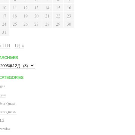
10
11
12
13
14
15
16
17
18
19
20
21
22
23
24
25
26
27
28
29
30
31
« 11月
1月 »
ARCHIVES
Archives
CATEGORIES
BF2
Civ4
Ever Quest
Ever Quest2
IL2
Paradox