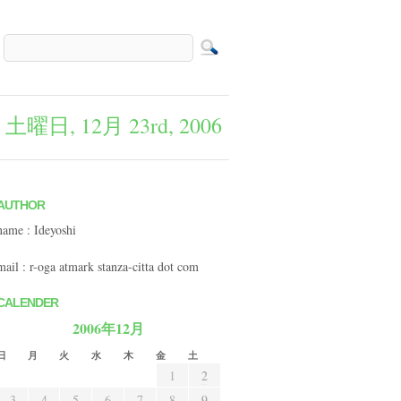
y
土曜日, 12月 23rd, 2006
AUTHOR
name : Ideyoshi
mail : r-oga atmark stanza-citta dot com
CALENDER
2006年12月
日
月
火
水
木
金
土
1
2
3
4
5
6
7
8
9