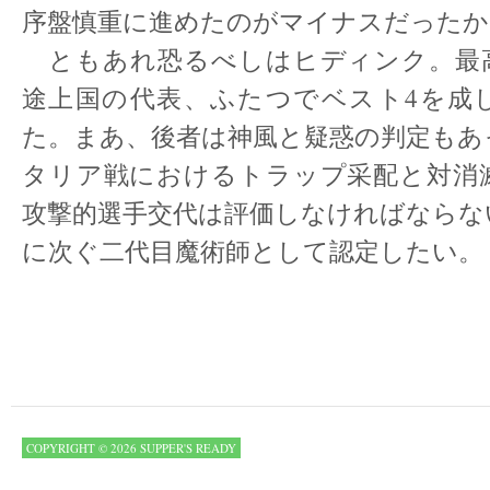
序盤慎重に進めたのがマイナスだったか
ともあれ恐るべしはヒディンク。最
途上国の代表、ふたつでベスト4を成
た。まあ、後者は神風と疑惑の判定もあ
タリア戦におけるトラップ采配と対消
攻撃的選手交代は評価しなければならな
に次ぐ二代目魔術師として認定したい。
COPYRIGHT © 2026 SUPPER'S READY