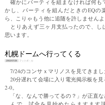
確かにパーティを組まなければ何も
かし、パーティを組んだときのEQの
ら、こりゃもう他に追随を許しませんよ
とりあえず三ヶ月支払ったので、し
思います。
札幌ドームへ行ってくる
フットボ－ル
2002/07/28
7/24のコンサｘマリノスを見てきまし
20分遅れて会場に入り電光掲示板を見
2-0。
「な、なんで勝ってるの？」が正直な
んで、試合を見始めたらますます