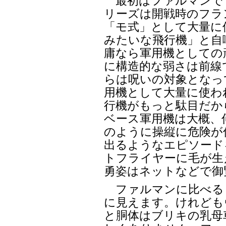
最初はファルマンで
リーズは開戦時のフラ
「モ式」として大量に
みたいな飛行機」と自
庸なら軍用機としての
に構造的な弱さは前線
らは呪いの対象となっ
用機として大量に使わ
行機がもっと駄目だか
ベース軍用機は大概、
のように操縦に危険が
出るようなエピソード
トフライヤーに毛が生
勇姿はネットなどで御
ファルマンに比べる
に見えます。けれども
と胴体はブリキの乳母