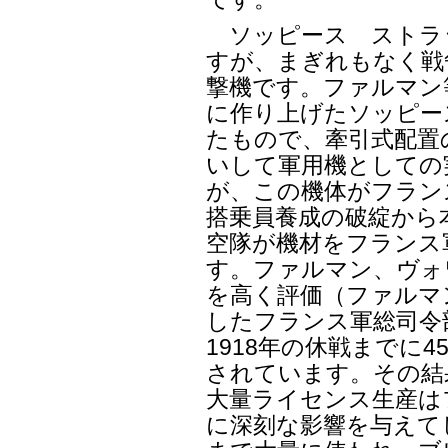
ソッピース ストラ
すが、まぎれもなく戦
撃機です。ファルマン
に作り上げたソッピー
たもので、牽引式配置
いして軍用機としての
が、この機体がフラン
搭乗員養成の破綻から
空隊が機材をフランス
す。ファルマン、ヴォ
を高く評価（ファルマ
したフランス軍総司令
1918年の休戦までに
されています。その結
大量ライセンス生産は
に深刻な影響を与えてし