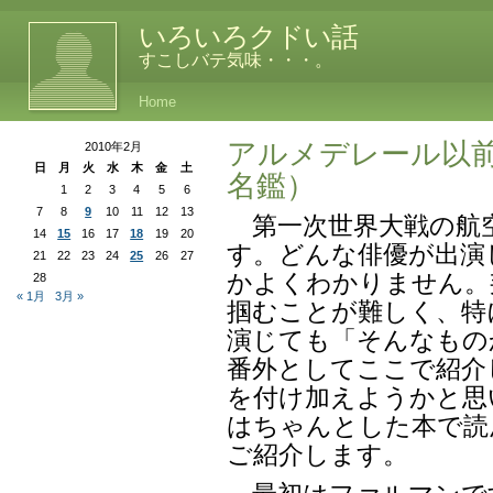
いろいろクドい話
すこしバテ気味・・・。
Home
アルメデレール以
2010年2月
日
月
火
水
木
金
土
名鑑）
1
2
3
4
5
6
7
8
9
10
11
12
13
第一次世界大戦の航
14
15
16
17
18
19
20
す。どんな俳優が出演
21
22
23
24
25
26
27
かよくわかりません。
28
« 1月
3月 »
掴むことが難しく、特
演じても「そんなもの
番外としてここで紹介
を付け加えようかと思
はちゃんとした本で読
ご紹介します。