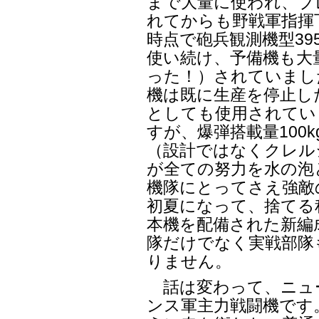
まで大量に使われ、ブ
れてからも野戦軍指揮下
時点で砲兵観測機型39
使い続け、予備機も大量
った！）されていまし
機は既に生産を停止し
としても使用されてい
すが、爆弾搭載量100
（設計ではなくクレル
が全ての努力を水の泡
機隊にとってさえ強敵の
初夏になって、捨てる
本機を配備された新編
隊だけでなく実戦部隊
りません。
話は変わって、ニュー
ンス軍主力戦闘機です