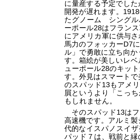
に量産する予定でした
開発が遅れます。191
たグノーム シングル
ーポール28はフラン
にアメリカ軍に供与さ
馬力のフォッカーD7に
ル」で勇敢に立ち向か
す。箱絵が美しいレベル
ューポール28のキッ
す。外見はスマートで
のスパッド13もアメ
屓というより「こっち
もしれません。
そのスパッド13はフ
高速機です。アルミ製
代的なイスパノスイザ
パッド７は、戦前と縁