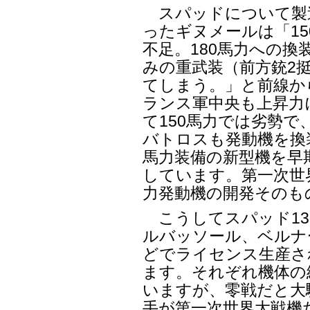
スパッドについて製
ったギヌメールは「1
不足。180馬力への
みの重武装（前方銃2
てしまう。」と前線か
ランス軍中央も上昇力
て150馬力では劣勢で
バトロスも発動機を換
馬力装備の新型機を早
しています。第一次世
力発動機の開発そのも
こうしてスパッド13
ルバッソール、ベルナ
どでライセンス生産され
ます。それぞれ機体の
いますが、零戦だと大
手が第一次世界大戦機