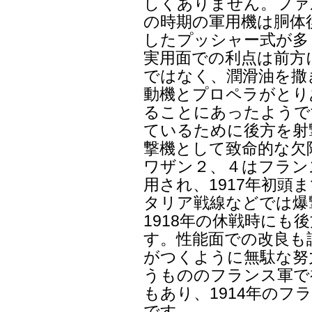
しくありません。ファ
の時期の軍用機は胴体
したプッシャー式が多
実用面での利点は前方
ではなく、潤滑油を撒
動機とプロペラがとり
ることにあったようで
ているために後方を射
撃機として致命的な欠
ワザン２、４はフラン
用され、1917年初頭
タリア戦線などでは爆
1918年の休戦時にも
す。性能面での改良も
がつくように無駄な努
うもののフランス軍で
もあり、1914年のフ
です。