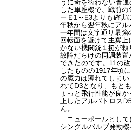
うに奇を衒わない普通
した単座機で、戦前の
ーＥ1～E3よりも確実
年秋から翌年秋にアル
一年間は文字通り最強
回転面を避けて主翼上
かない機関銃１挺が頼
故障だらけの同調装置
できたのです。11の改
したものの1917年
の魔力は薄れてしまい
れてD3となり、もと
ょっと飛行性能が良か
上したアルバトロスD
ん。
ニューポールとして
シングルバルブ発動機を