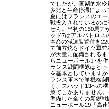
でしたが、画期的水冷
多発と生産停滞によって
夏にはフランスのエー
戦投入されているのに
せん。当初の150馬力
ッド7はアルバトロス
本命の減速装置付き2
て前方銃をドイツ軍並
が大量に配備されるま
らニューポール17を
ランス戦闘機隊はとっ
を基本としていますか
ランス軍内で単機格闘
く、スパッド13への
策でしかありません。
準備した全くの新鋭戦
ニューポール29「高