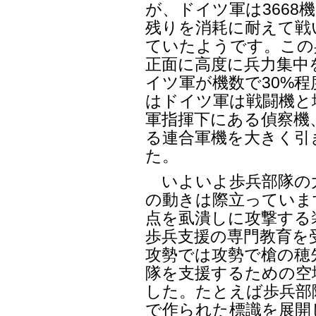
が、ドイツ軍は3668
残りを消耗に耐えて戦
ていたようです。この
正面に高度に兵力集中
イツ軍が機数で30%
はドイツ軍は戦闘機と
軍指揮下にある偵察機
る連合軍機を大きく引
た。
いよいよ歩兵部隊の
の動きは際立っていま
点を虱潰しに攻撃する
歩兵支援の専門教育を
攻勢では攻勢で槍の穂
隊を支援するための空
した。たとえば歩兵部
で作られた標識を展開