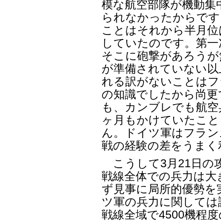
模な航空部隊が機動集
られなかったからです
ことはそれから半月位
していたのです。第一
そこに砲撃があろうが
が準備されていない以
れる訳がないことはフ
の知識でしたから尚更
も、カンブレでも航空
ヶ月もかけていたこと
ん。ドイツ軍はフラン
戦の経験の差をうまく
こうして3月21日の
戦線全体での兵力は大
ず見事に局所的優勢を
ツ軍の兵力に関しては
戦線全域で4500機程