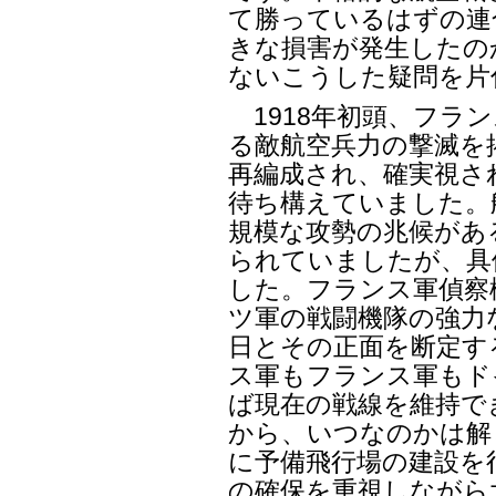
て勝っているはずの連
きな損害が発生したの
ないこうした疑問を片
1918年初頭、フラ
る敵航空兵力の撃滅を
再編成され、確実視さ
待ち構えていました。
規模な攻勢の兆候があ
られていましたが、具
した。フランス軍偵察
ツ軍の戦闘機隊の強力
日とその正面を断定す
ス軍もフランス軍もド
ば現在の戦線を維持で
から、いつなのかは解
に予備飛行場の建設を
の確保を重視しながら