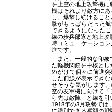
を上空の地上攻撃機に
機はそれより敵方にあ
し、爆撃し続けること
撃がもっぱらだった航
できるようになったこ
線の歩兵部隊と地上攻
時コミュニケーション
進です。
また、一般的な印象
た軽機関銃を中核とし
めがけて個々に前進突
した前線が表示できな
せそうな気がします。
空の友軍機に向けて「
ら先は敵陣」と線を引
1918年の3月攻勢で
に識別できる種類の戦