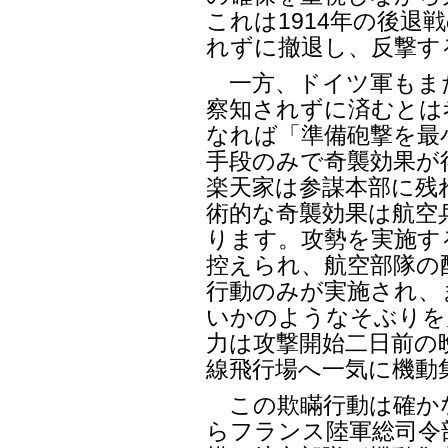
これは1914年の後退
れずに撤退し、反撃す
一方、ドイツ軍もま
察知されずに済むとは考
なれば「準備砲撃を最
手段のみで奇襲効果が
楽天家は参謀本部に残
術的な奇襲効果は航空
ります。攻勢を実施す
控えられ、航空部隊の
行動のみが実施され、
いかのようなそぶりを
力は攻撃開始二日前の
線飛行場へ一気に機動
この欺瞞行動は確か
らフランス陸軍総司令