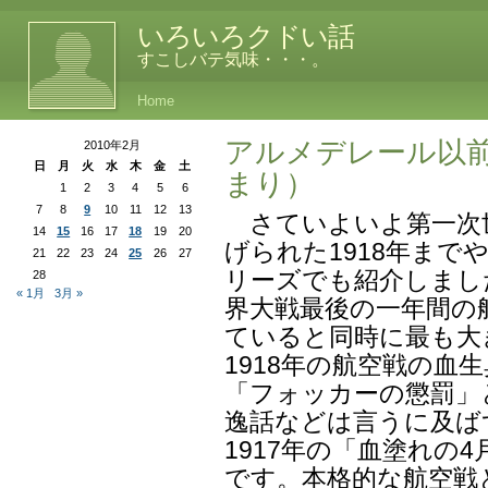
いろいろクドい話
すこしバテ気味・・・。
Home
アルメデレール以
2010年2月
日
月
火
水
木
金
土
まり）
1
2
3
4
5
6
7
8
9
10
11
12
13
さていよいよ第一次
14
15
16
17
18
19
20
げられた1918年ま
21
22
23
24
25
26
27
リーズでも紹介しまし
28
« 1月
3月 »
界大戦最後の一年間の
ていると同時に最も大
1918年の航空戦の血
「フォッカーの懲罰」
逸話などは言うに及ばず
1917年の「血塗れの
です。本格的な航空戦