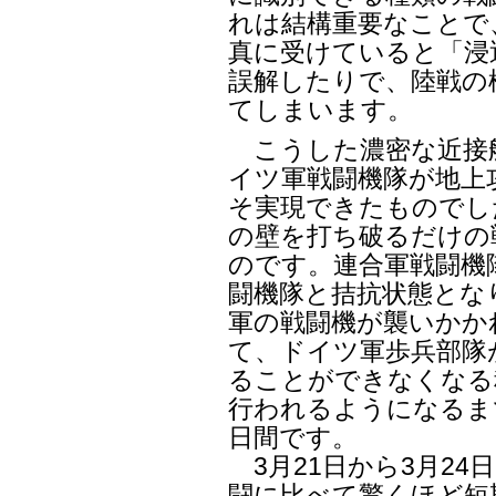
れは結構重要なことで
真に受けていると「浸
誤解したりで、陸戦の
てしまいます。
こうした濃密な近接
イツ軍戦闘機隊が地上
そ実現できたものでし
の壁を打ち破るだけの
のです。連合軍戦闘機
闘機隊と拮抗状態とな
軍の戦闘機が襲いかか
て、ドイツ軍歩兵部隊
ることができなくなる
行われるようになるま
日間です。
3月21日から3月24
闘に比べて驚くほど短