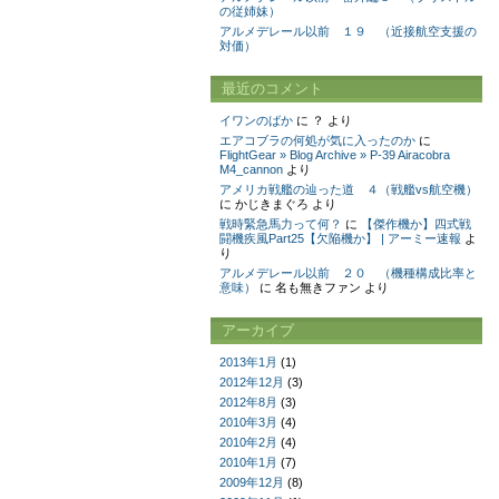
の従姉妹）
アルメデレール以前 １９ （近接航空支援の
対価）
最近のコメント
イワンのばか
に
？
より
エアコブラの何処が気に入ったのか
に
FlightGear » Blog Archive » P-39 Airacobra
M4_cannon
より
アメリカ戦艦の辿った道 ４（戦艦vs航空機）
に
かじきまぐろ
より
戦時緊急馬力って何？
に
【傑作機か】四式戦
闘機疾風Part25【欠陥機か】 | アーミー速報
よ
り
アルメデレール以前 ２０ （機種構成比率と
意味）
に
名も無きファン
より
アーカイブ
2013年1月
(1)
2012年12月
(3)
2012年8月
(3)
2010年3月
(4)
2010年2月
(4)
2010年1月
(7)
2009年12月
(8)