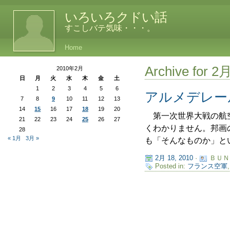
いろいろクドい話
すこしバテ気味・・・。
Home
Archive for 2
2010年2月
日
月
火
水
木
金
土
1
2
3
4
5
6
アルメデレー
7
8
9
10
11
12
13
14
15
16
17
18
19
20
第一次世界大戦の航空
21
22
23
24
25
26
27
くわかりません。邦画
28
« 1月
3月 »
も「そんなものか」とい
2月 18, 2010
·
ＢＵＮ
Posted in:
フランス空軍