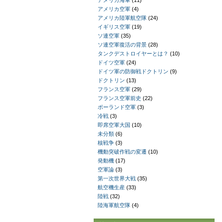
アメリカ海軍
(11)
アメリカ空軍
(4)
アメリカ陸軍航空隊
(24)
イギリス空軍
(19)
ソ連空軍
(35)
ソ連空軍復活の背景
(28)
タンクデストロイヤーとは？
(10)
ドイツ空軍
(24)
ドイツ軍の防御戦ドクトリン
(9)
ドクトリン
(13)
フランス空軍
(29)
フランス空軍前史
(22)
ポーランド空軍
(3)
冷戦
(3)
即席空軍大国
(10)
未分類
(6)
核戦争
(3)
機動突破作戦の変遷
(10)
発動機
(17)
空軍論
(3)
第一次世界大戦
(35)
航空機生産
(33)
陸戦
(32)
陸海軍航空隊
(4)