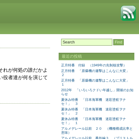
最近の投稿
正月特番 付録 （1949年の先制核攻撃）
それが何処の誰だかよ
正月特番 「原爆機の邀撃はこんなに大変」
２
い役者達が何を演じて
正月特番 「原爆機の邀撃はこんなに大変」
１
2012年 「いろいろクドい年越し」開催のお知
らせ
夏休み特番 「日本海軍機 迷彩塗粧ヲナ
セ！」 ３
夏休み特番 「日本海軍機 迷彩塗粧ヲナ
セ！」 ２
夏休み特番 「日本海軍機 迷彩塗粧ヲナ
セ！」 １
アルメデレール以前 ２０ （機種構成比率と
意味）
アルメデレール以前 番外編３ （ブリストル