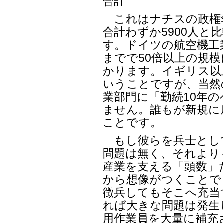
合計 29万3
これはナチスの政権奪
合計わずか5900人と
す。ドイツの航空機工
までで50倍以上の規
かります。イギリス以
いうことですが、当然
業部門に「勤続10年
ません。誰もが新規に
ことです。
もし彼らを兵士とし
問題は無く、それより
産業を支える「頭数」
から想像がつくことで
徴兵してもそこへ充当
れば大きな問題は発生
用作業員を大量に補充