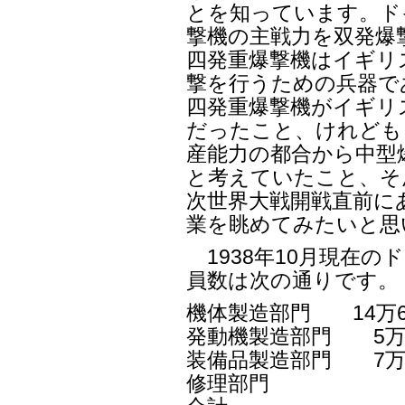
とを知っています。ド
撃機の主戦力を双発爆
四発重爆撃機はイギリ
撃を行うための兵器で
四発重爆撃機がイギリ
だったこと、けれども
産能力の都合から中型
と考えていたこと、そ
次世界大戦開戦直前にあ
業を眺めてみたいと思
1938年10月現在の
員数は次の通りです。
機体製造部門 14万6
発動機製造部門 5万7
装備品製造部門 7万4
修理部門 1万