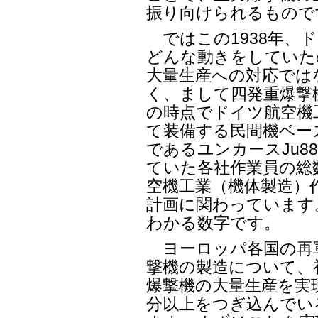
振り向けられるもので
ではこの1938年、
どんな動きをしていたの
大量生産への対応ではな
く、まして四発重爆撃
の時点でドイツ航空機
て装備する民間機ベー
であるユンカースJu8
ていた各社作業員の総数
空機工業（機体製造）作
計画に関わっています。
わかる数字です。
ヨーロッパ各国の再
撃機の製造について、
爆撃機の大量生産を実
分以上をつぎ込んでい