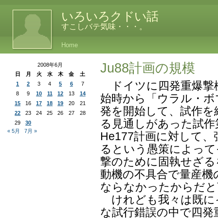
いろいろクドい話
すこしバテ気味・・・。
Home
Ju88計画の規模
2008年6月
日
月
火
水
木
金
土
ドイツに四発重爆撃
1
2
3
4
5
6
7
8
9
10
11
12
13
14
始時から「ウラル・ボ
15
16
17
18
19
20
21
発を開始して、試作を
22
23
24
25
26
27
28
る見通しがあった試作
29
30
« 5月
7月 »
He177計画に対して
るという愚策によって
撃のために固執せざる
動機の不具合で量産機
ならなかったからだと
けれども我々は既に
な試行錯誤の中で四発