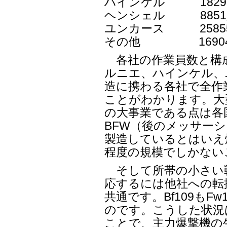
ハインケル 18297
ヘンシェル 8851人
ユンカース 25855
その他 16904人
各社の作業員数と構
ルニエ、ハインケル、
造に携わる各社で全作
ことがわかります。大
の大事業である点は各
BFW（後のメッサー
製造しているとはいえ
程度の規模でしかない
そして所帯の小さい
応するには他社への転
共通です。Bf109もF
のです。こうした状況
ことで、主力爆撃機の