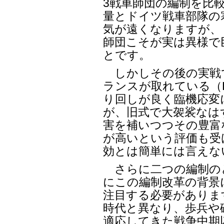
3戦車師団の編制を比
量とドイツ戦車部隊の
気が遠くなりますが、（
師団こそが実は異様で
とです。
しかしその後の実戦
ランスが取れている（L
り回しが良く臨機応変
が、旧式で大袈裟なはず
害を補いつつその豊富
が高いという評価も受
効とは簡単には言えな
さらに二つの編制の
にこの編制改革の背景
注目する必要があります
時代と異なり、歩兵や
適応してきた戦争中期