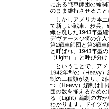
にある戦車師団の編制改
のまま維持させること
しかしアメリカ本土
て新しい戦車、歩兵、
織を廃した1943年型
デヴァース少将の介入で
第2戦車師団と第3戦車
と呼ばれ、1943年型
（Light）」と呼び
ということで、アメ
1942年型の（Heavy）
制の二種類があり、2
つ（Heavy）編制は
団の数を揃えるための
る（Light）編制の
わかります。ドイツの