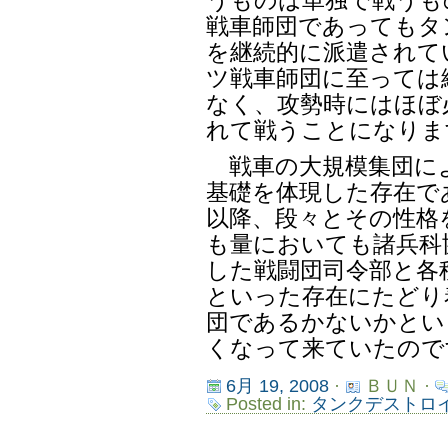
うものは単独で戦うも
戦車師団であってもタ
を継続的に派遣されて
ツ戦車師団に至っては
なく、攻勢時にはほぼ
れて戦うことになりま
戦車の大規模集団に
基礎を体現した存在で
以降、段々とその性格
も量においても諸兵科
した戦闘団司令部と各
といった存在にたどり
団であるかないかとい
くなって来ていたので
6月 19, 2008
·
ＢＵＮ ·
Posted in:
タンクデストロ