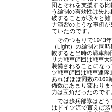
団とそれを支援する比
う編制の有効性は失わ
破することが段々と難
ナ演習のような事例が
ていたのです。
そのつもりで1943
（Light）の編制と
較すると当時の戦車師
リカ戦車師団は戦車大隊
装備されることになっ
ツ戦車師団は戦車連隊
あればほぼ同数の16
備数はあまり変わりま
力は互角だったのです
では歩兵部隊はどう
はドイツ流で言えば装