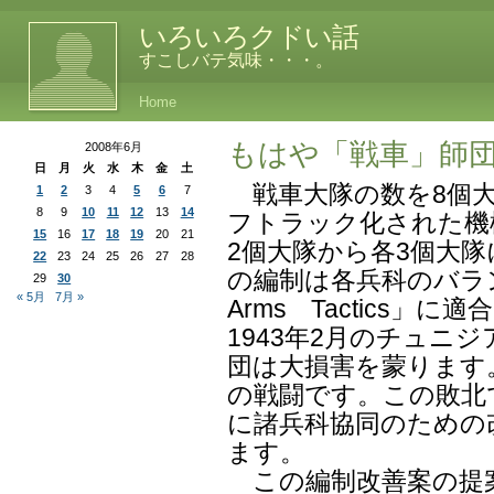
いろいろクドい話
すこしバテ気味・・・。
Home
もはや「戦車」師
2008年6月
日
月
火
水
木
金
土
戦車大隊の数を8個大
1
2
3
4
5
6
7
8
9
10
11
12
13
14
フトラック化された機
15
16
17
18
19
20
21
2個大隊から各3個大隊
22
23
24
25
26
27
28
の編制は各兵科のバラン
29
30
« 5月
7月 »
Arms Tactics
1943年2月のチュニ
団は大損害を蒙ります
の戦闘です。この敗北
に諸兵科協同のための
ます。
この編制改善案の提