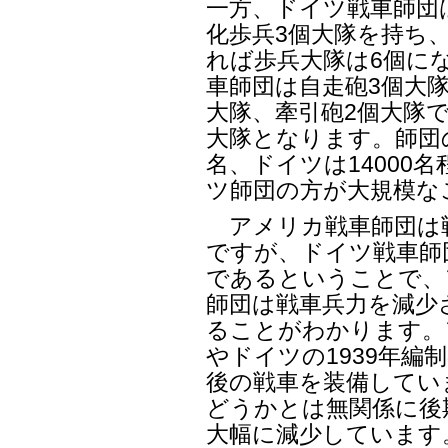
一方、ドイツ戦車師団
化歩兵3個大隊を持ち
れば歩兵大隊は6個に
車師団は自走砲3個大
大隊、牽引砲2個大隊
大隊となります。師団の
名、ドイツは14000
ツ師団の方が大規模な
アメリカ戦車師団は戦
ですが、ドイツ戦車師団
であるということで、
師団は戦車兵力を減少
ることがわかります。
やドイツの1939年編
後の戦車を装備してい
どうかとは無関係に後
大幅に減少しています