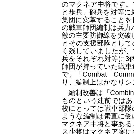
のマクネア中将です。
と歩兵、砲兵を対等に
集団に変革することを目
の戦車師団編制は兵力
敵の主要防御線を突破
とその支援部隊として
く残していましたが、
兵をそれぞれ対等に3
師団が持っていた戦車
で、「Combat Co
り、編制上はかなりシ
編制改善は「Combine
ものという建前ではあ
校にとっては戦車部隊
ような編制は素直に受
マクネア中将と事ある
ス少将はマクネア案に