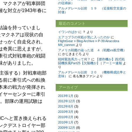
。マクネアが戦車師団
の従姉妹）
アルメデレール以前 １９ （近接航空支援の
な対立が1943年春に
対価）
最近のコメント
結論を持っていまし
イワンのばか
に
？
より
たマクネアは現状の自
エアコブラの何処が気に入ったのか
に
せっかく自走化され、
FlightGear » Blog Archive » P-39 Airacobra
M4_cannon
より
は奇異に思えますが、
アメリカ戦艦の辿った道 ４（戦艦vs航空機）
に
かじきまぐろ
より
牽引式対戦車砲の戦闘
戦時緊急馬力って何？
に
【傑作機か】四式戦
味がありました。
闘機疾風Part25【欠陥機か】 | アーミー速報
よ
り
は主張する）対戦車砲部
アルメデレール以前 ２０ （機種構成比率と
意味）
に
名も無きファン
より
る前に牽引式への転換
本来の戦力が発揮され
アーカイブ
イヤーセンターに牽引
2013年1月
(1)
す。部隊の運用試験は
2012年12月
(3)
2012年8月
(3)
2010年3月
(4)
2010年2月
(4)
MCへと置き換えられる
2010年1月
(7)
ンクデストロイヤー部
2009年12月
(8)