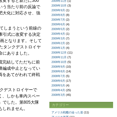
変すると新たに300
2009年11月
(1)
2009年10月
(3)
いう当たり前の反論で
2009年9月
(1)
肥大化に対応させ、強
2009年8月
(8)
2009年7月
(2)
2009年6月
(4)
してしまうという前線の
2009年5月
(2)
を牽引式に改変する決定
2009年4月
(1)
2009年3月
(7)
計画となります。そして
2009年2月
(2)
たタンクデストロイヤ
2009年1月
(4)
命にありました。
2008年12月
(11)
2008年11月
(7)
成完結してただちに前
2008年10月
(5)
2008年9月
(10)
降編成中止となってい
2008年8月
(14)
車両をあてがわれて終戦
2008年7月
(5)
2008年6月
(17)
2008年5月
(4)
ンクデストロイヤーで
2008年4月
(25)
2008年3月
(45)
く、しかも車内スペー
でした。第805大隊
カテゴリー
もしれません。
アメリカ戦艦の辿った道
(11)