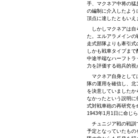
手、マクネア中将の猛
の編制に介入したよう
頂点に達したともいえ
しかしマクネアは自ら
た。エルアラメインの
走式部隊よりも牽引式
しかも戦車タイプまで
中途半端なハーフトラ
力を評価する砲兵的視
マクネア自身としては
隊の運用を確信し、北
を決意していましたか
なかったという説明に
式対戦車砲の再研究を
1943年1月1日に命
チュニジア戦の戦訓で
予定となっていたもの