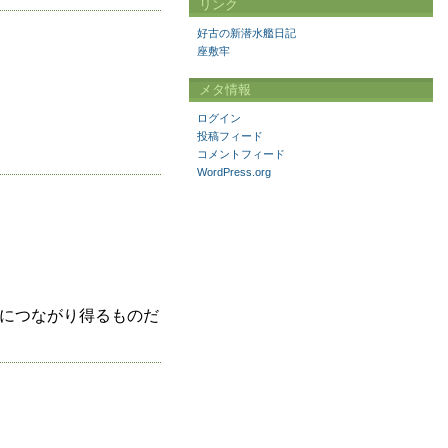
リンク
好古の新潜水艦日記
座敷牢
メタ情報
ログイン
投稿フィード
コメントフィード
WordPress.org
」につながり得るものだ