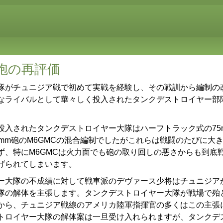
砲の再評価
がチュニジア戦で初めて実戦を経験し、その戦訓から編制の
なライバルとして華々しく投入されたタンクデストロイヤー部
入されたタンクデストロイヤー大隊はハーフトラック式の75m
7mm砲のM6GMCの混合編制でしたがこれらは戦闘のたびに大
ず、特にM6GMCは火力面でも砲の取り回しの悪さからも到底
げられてしまいます。
大隊の不成績に対して戦車派のデヴァース少将はチュニジア
隊の解体を主張します。タンクデストロイヤー大隊が戦場で殆
から、チュニジア戦線のアメリカ陸軍指揮官の多くはこの主張
トロイヤー大隊の解体案は一旦受け入れられますが、タンクデ