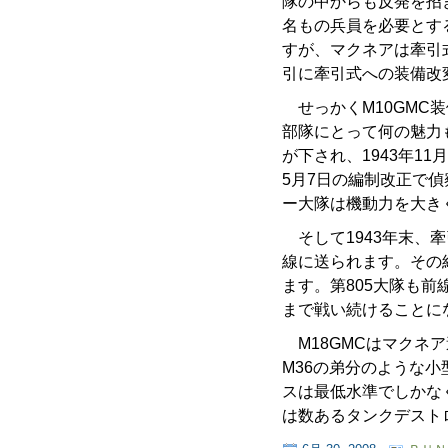
隊の中からも反発を招
名もの兵員を必要とす
すが、マクネアは牽引
引に牽引式への装備改
せっかくM10GMC
部隊にとって何の魅力も
が下され、1943年
5月7日の編制改正で
ー大隊は機動力を大き
そして1943年末、
線に送られます。その
ます。第805大隊も前
まで戦い続けることに
M18GMCはマクネ
M36の弟分のような
スは最低水準でしかな
は数あるタンクデスト