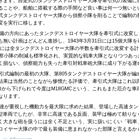
きます。自走式のタンクデストロイヤー大隊を牽引式の装備に改
ることや、船舶に搭載する際の手間など良い事は何一つ無いと
式タンクデストロイヤー大隊から偵察小隊を削ることで編制の
変を実行に移します。
装備の方向にあったタンクデストロイヤー大隊を牽引式に改変
無い計画はどんどん進捗し、1943年3月31日には15個大隊
11月には全タンクデストロイヤー大隊の半数を牽引式に改変する
偵察小隊の削減も標準化され、実質的な戦車大隊となりつつあっ
く損ない、偵察能力も失った牽引対戦車砲大隊に成り下がる運
牽引式編制の最初の大隊、第805タンクデストロイヤー大隊が編
結果は当然のことながら惨憺たる評価で、牽引式大隊はこれ以
線から下げられて今度はM18GMCという、これもまた厄介な
なります。
ア達が重視した機動力を最大限に求めた結果、登場した高速タ
小型車両でしたが、非常に高速である反面、装甲は極めて頼りな
く大きな砲を扱うには全く不足という、実に扱いにくい「戦車」
ロイヤー大隊の中で最も装備に恵まれなかった部隊と言えるか