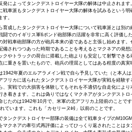
反発によってタンクデストロイヤー大隊の解体は中止されます
に戦車派もタンクデストロイヤー大隊の解体を試みるという明確
ます。
育成したタンクデストロイヤー大隊について戦車派とは別の
戦闘でのイギリス軍6ポンド砲部隊の活躍を非常に高く評価し
の対戦車砲部隊の方が砲兵本来の姿であると主張し始めます。
配備されつつあった時期であることを考えるとマクネアの発想
ックやトラックの荷台に搭載した砲よりも安定して射撃できる
点に重きを置いたもので、砲兵の理屈としてはある程度の真実
1942年夏のエルアラメイン戦で自ら予見していた（と本人
アフリカに送られたタンクデストロイヤー大隊が実戦を経験す
ら、実戦での大損害を体験してもそれを不適切な自走化により
行き着きます。これは偽りではなくマクネアがタンクデストロ
命じたのは1942年10月で、米軍の北アフリカ上陸前のことで
じられています。これも「カセリーヌ峠」以前のことです。
タンクデストロイヤー部隊の装備は全て戦車タイプのM10G
をマクネアの牽引式再評価によってひっくり返されたことはタ