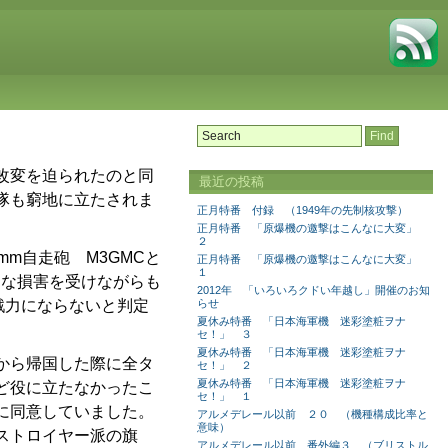
改変を迫られたのと同
最近の投稿
隊も窮地に立たされま
正月特番 付録 （1949年の先制核攻撃）
正月特番 「原爆機の邀撃はこんなに大変」
２
m自走砲 M3GMCと
正月特番 「原爆機の邀撃はこんなに大変」
１
きな損害を受けながらも
2012年 「いろいろクドい年越し」開催のお知
戦力にならないと判定
らせ
夏休み特番 「日本海軍機 迷彩塗粧ヲナ
セ！」 ３
夏休み特番 「日本海軍機 迷彩塗粧ヲナ
から帰国した際に全タ
セ！」 ２
夏休み特番 「日本海軍機 迷彩塗粧ヲナ
ど役に立たなかったこ
セ！」 １
に同意していました。
アルメデレール以前 ２０ （機種構成比率と
意味）
ストロイヤー派の旗
アルメデレール以前 番外編３ （ブリストル