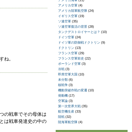
アメリカ海軍
(11)
アメリカ空軍
(4)
アメリカ陸軍航空隊
(24)
イギリス空軍
(19)
ソ連空軍
(35)
ソ連空軍復活の背景
(28)
タンクデストロイヤーとは？
(10)
ドイツ空軍
(24)
ドイツ軍の防御戦ドクトリン
(9)
ドクトリン
(13)
フランス空軍
(29)
すね。
フランス空軍前史
(22)
ポーランド空軍
(3)
冷戦
(3)
即席空軍大国
(10)
未分類
(6)
核戦争
(3)
機動突破作戦の変遷
(10)
発動機
(17)
空軍論
(3)
第一次世界大戦
(35)
航空機生産
(33)
つの戦車でその母体は
陸戦
(32)
とは戦車発達史の中の
陸海軍航空隊
(4)