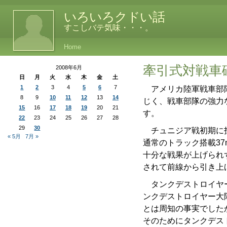
いろいろクドい話
すこしバテ気味・・・。
Home
牽引式対戦車
2008年6月
日
月
火
水
木
金
土
1
2
3
4
5
6
7
アメリカ陸軍戦車部隊
8
9
10
11
12
13
14
じく、戦車部隊の強力
15
16
17
18
19
20
21
す。
22
23
24
25
26
27
28
29
30
チュニジア戦初期に投
« 5月
7月 »
通常のトラック搭載3
十分な戦果が上げられ
されて前線から引き上
タンクデストロイヤー
ンクデストロイヤー大
とは周知の事実でした
そのためにタンクデス