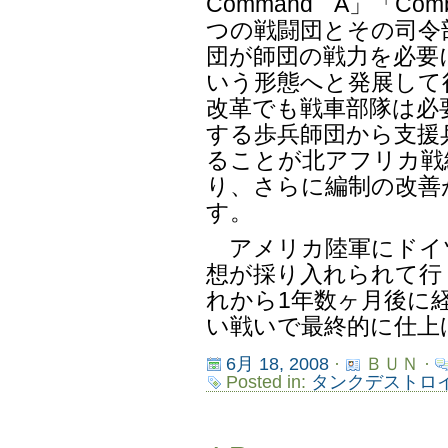
Command A」「Co
つの戦闘団とその司令
団が師団の戦力を必要
いう形態へと発展して
改革でも戦車部隊は必
する歩兵師団から支援
ることが北アフリカ戦
り、さらに編制の改善
す。
アメリカ陸軍にドイツ軍の
想が採り入れられて行
れから1年数ヶ月後に
い戦いで最終的に仕上
6月 18, 2008
·
ＢＵＮ ·
Posted in:
タンクデストロ