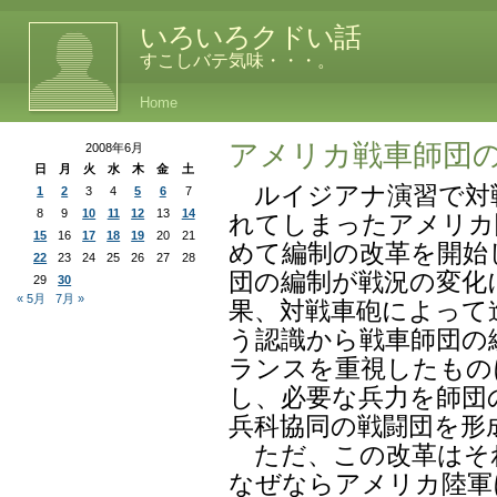
いろいろクドい話
すこしバテ気味・・・。
Home
アメリカ戦車師団
2008年6月
日
月
火
水
木
金
土
ルイジアナ演習で対
1
2
3
4
5
6
7
8
9
10
11
12
13
14
れてしまったアメリカ
15
16
17
18
19
20
21
めて編制の改革を開始
22
23
24
25
26
27
28
団の編制が戦況の変化
29
30
« 5月
7月 »
果、対戦車砲によって
う認識から戦車師団の
ランスを重視したもの
し、必要な兵力を師団
兵科協同の戦闘団を形
ただ、この改革はそ
なぜならアメリカ陸軍