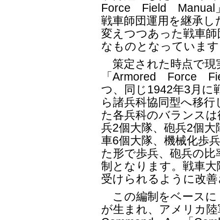
Force Field M
戦車師団運用を継承し
変えつつあった戦車師
なものとなっています
策定された時点で現
「Armored Force 
つ、同じ1942年3月
ら諸兵科協同型へ移行
た各兵科のバランスは
兵2個大隊、砲兵2個
車6個大隊、機械化歩兵
た形で歩兵、砲兵の比
制となります。戦車大
受けられるように改善
この編制をベースに「Co
が生まれ、アメリカ陸軍