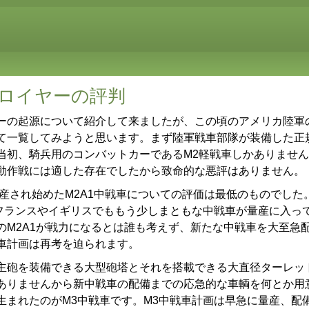
ロイヤーの評判
の起源について紹介して来ましたが、この頃のアメリカ陸軍
て一覧してみようと思います。まず陸軍戦車部隊が装備した正
当初、騎兵用のコンバットカーであるM2軽戦車しかありませ
動作戦には適した存在でしたから致命的な悪評はありません。
産され始めたM2A1中戦車についての評価は最低のものでした。
フランスやイギリスでももう少しまともな中戦車が量産に入って
のM2A1が戦力になるとは誰も考えず、新たな中戦車を大至急
車計画は再考を迫られます。
砲を装備できる大型砲塔とそれを搭載できる大直径ターレッ
ありませんから新中戦車の配備までの応急的な車輌を何とか用
まれたのがM3中戦車です。M3中戦車計画は早急に量産、配備