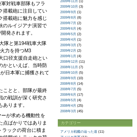
2009年11月
(1)
陸軍対戦車部隊もフラ
2009年10月
(3)
ク搭載砲に注目してい
2009年9月
(1)
ク搭載砲に魅力を感じ
2009年8月
(8)
2009年7月
(2)
1年秋のルイジアナ演習で
2009年6月
(4)
Cが開発されます。
2009年5月
(2)
2009年4月
(1)
大隊と第194戦車大隊
2009年3月
(7)
な火力を持つM3
2009年2月
(2)
2009年1月
(4)
と大口径支援自走砲とい
2008年12月
(11)
のかといえば、当時防
2008年11月
(7)
Cが日本軍に捕獲されて
2008年10月
(5)
2008年9月
(10)
2008年8月
(14)
2008年7月
(5)
たことと、部隊が最終
2008年6月
(17)
戦の戦訓が深く研究さ
2008年5月
(4)
もあります。
2008年4月
(25)
2008年3月
(45)
イヤーが求める機動性を
た点ばかりではありま
カテゴリー
ントラックの荷台に積ま
アメリカ戦艦の辿った道
(11)