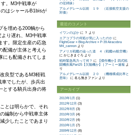
ます。M3中戦車が
の従姉妹）
アルメデレール以前 １９ （近接航空支援の
はシャールB1bisが
対価）
最近のコメント
を埋める200輌から
イワンのばか
に
？
より
定より遅れ、M3中戦車
エアコブラの何処が気に入ったのか
に
ます。限定生産の応急
FlightGear » Blog Archive » P-39 Airacobra
M4_cannon
より
の配備が主体と考えら
アメリカ戦艦の辿った道 ４（戦艦vs航空機）
に
かじきまぐろ
より
隊にも配備されてしま
戦時緊急馬力って何？
に
【傑作機か】四式戦
闘機疾風Part25【欠陥機か】 | アーミー速報
よ
り
改良型であるM3軽戦
アルメデレール以前 ２０ （機種構成比率と
意味）
に
名も無きファン
より
戦車でしたが、歩兵出
一とする騎兵出身の将
アーカイブ
2013年1月
(1)
2012年12月
(3)
ことは明らかで、それ
2012年8月
(3)
体の編制から中戦車主体
2010年3月
(4)
2010年2月
(4)
が減少したことであまり
2010年1月
(7)
2009年12月
(8)