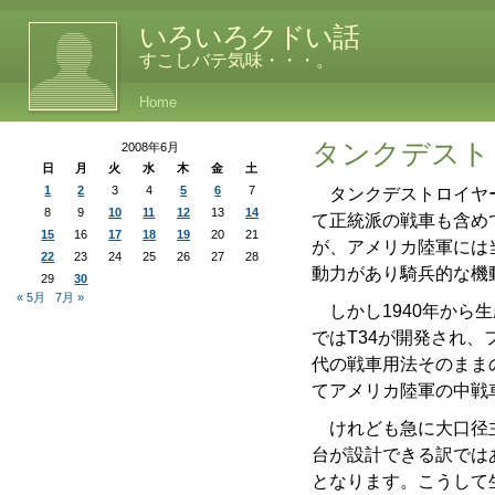
いろいろクドい話
すこしバテ気味・・・。
Home
タンクデスト
2008年6月
日
月
火
水
木
金
土
1
2
3
4
5
6
7
タンクデストロイヤー
8
9
10
11
12
13
14
て正統派の戦車も含め
15
16
17
18
19
20
21
が、アメリカ陸軍には
22
23
24
25
26
27
28
動力があり騎兵的な機
29
30
« 5月
7月 »
しかし1940年から生
ではT34が開発され、
代の戦車用法そのまま
てアメリカ陸軍の中戦
けれども急に大口径主
台が設計できる訳では
となります。こうして生