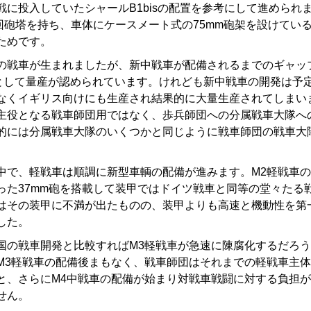
に投入していたシャールB1bisの配置を参考にして進められ
回砲塔を持ち、車体にケースメート式の75mm砲架を設けているの
ためです。
戦車が生まれましたが、新中戦車が配備されるまでのギャップ
画として量産が認められています。けれども新中戦車の開発は予
なくイギリス向けにも生産され結果的に大量生産されてしまい
主役となる戦車師団用ではなく、歩兵師団への分属戦車大隊へ
的には分属戦車大隊のいくつかと同じように戦車師団の戦車大
で、軽戦車は順調に新型車輌の配備が進みます。M2軽戦車の
った37mm砲を搭載して装甲ではドイツ戦車と同等の堂々たる
はその装甲に不満が出たものの、装甲よりも高速と機動性を第
した。
の戦車開発と比較すればM3軽戦車が急速に陳腐化するだろう
M3軽戦車の配備後まもなく、戦車師団はそれまでの軽戦車主
と、さらにM4中戦車の配備が始まり対戦車戦闘に対する負担
せん。