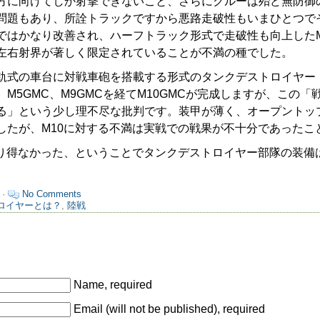
方に向けてしか射撃できないこと、さらにクルーは殆ど無防御
問題もあり、所詮トラックですから悪路走破性もいまひとつで
ではかなり改善され、ハーフトラック形式で走破性も向上したM
左右射界が著しく限定されていることが不満の種でした。
式の車台に対戦車砲を搭載する形式のタンクデストロイヤー
M5GMC、M9GMCを経てM10GMCが完成しますが、この
る」という少し理不尽な批判です。装甲が薄く、オープントッ
したが、M10に対する不満は実戦での戦果が不十分であったこ
り得なかった、ということでタンクデストロイヤー部隊の装備
 ·
No Comments
ロイヤーとは？
,
陸戦
Name, required
Email (will not be published), required