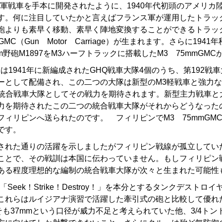
軍戦車を手本に開発されたように、1940年代初頭のアメリカ
す。何に注目していたかと言えばフランス軍が運用したトラッ
砲よりも素早く移動、素早く陣地変換することができるトラッ
GMC（Gun Motor Carriage）が生まれます。さらに194
m野砲M1897をM3ハーフトラックに搭載したM3 75mmGM
Cは1941年に新編成されたGHQ戦車大隊4個のうち、第192戦車
ーとして配備され、この二つの大隊は新型のM3軽戦車と強力
した統合戦車大隊としてその戦力を期待されます。新型主力戦車
力を期待されたこの二つの統合戦車大隊がそれからどうなった
フィリピンへ送られたのです。 フィリピンでM3 75mmGM
です。
れた通りの活躍を示しましたがフィリピン戦線が孤立してい
ことで、その戦訓は本国に伝わっていません。もしフィリピン
ある程度理想的な編制の統合戦車大隊が次々と生まれた可能性
eek！Strike！Destroy！」を本分とするタンクデストロ
これらはルイジアナ演習で活躍した牽引式の砲と比較して優れ
そも37mmという口径が威力不足と考えられていた他、3/4ト