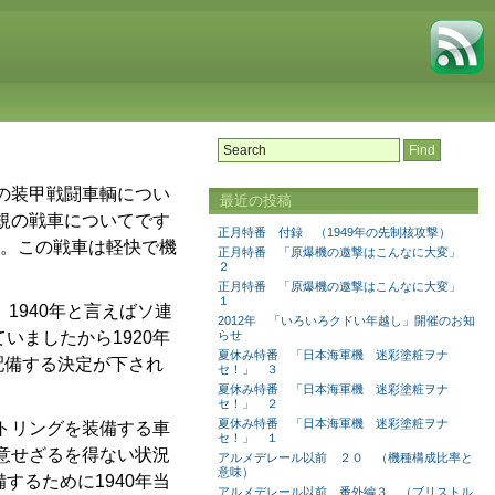
の装甲戦闘車輌につい
最近の投稿
規の戦車についてです
正月特番 付録 （1949年の先制核攻撃）
ん。この戦車は軽快で機
正月特番 「原爆機の邀撃はこんなに大変」
２
正月特番 「原爆機の邀撃はこんなに大変」
１
1940年と言えばソ連
2012年 「いろいろクドい年越し」開催のお知
いましたから1920年
らせ
夏休み特番 「日本海軍機 迷彩塗粧ヲナ
配備する決定が下され
セ！」 ３
夏休み特番 「日本海軍機 迷彩塗粧ヲナ
セ！」 ２
夏休み特番 「日本海軍機 迷彩塗粧ヲナ
トリングを装備する車
セ！」 １
意せざるを得ない状況
アルメデレール以前 ２０ （機種構成比率と
意味）
するために1940年当
アルメデレール以前 番外編３ （ブリストル