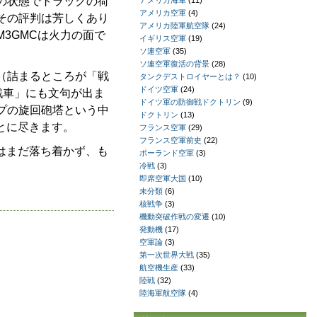
の状態でトラックの荷
アメリカ海軍
(11)
アメリカ空軍
(4)
その評判は芳しくあり
アメリカ陸軍航空隊
(24)
3GMCは火力の面で
イギリス空軍
(19)
ソ連空軍
(35)
ソ連空軍復活の背景
(28)
（詰まるところが「戦
タンクデストロイヤーとは？
(10)
ドイツ空軍
(24)
「戦車」にも文句が出ま
ドイツ軍の防御戦ドクトリン
(9)
プの旋回砲塔という中
ドクトリン
(13)
とに尽きます。
フランス空軍
(29)
フランス空軍前史
(22)
はまだ落ち着かず、も
ポーランド空軍
(3)
冷戦
(3)
即席空軍大国
(10)
未分類
(6)
核戦争
(3)
機動突破作戦の変遷
(10)
発動機
(17)
空軍論
(3)
第一次世界大戦
(35)
航空機生産
(33)
陸戦
(32)
陸海軍航空隊
(4)