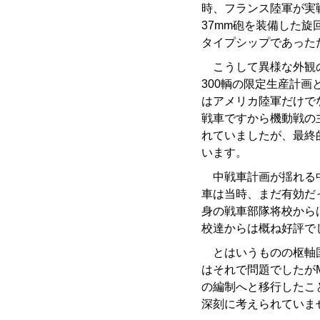
時、フランス陸軍が実戦
37mm砲を装備した旋
タイプシップであった
こうして異様な外観の
300輌の限定生産計
はアメリカ陸軍だけで
戦車ですから機動戦の
れていましたが、最終
います。
中戦車計画が揺れる中
車は当時、まだ有効だ
身の戦車部隊将校から
校達からは概ね好評で
とはいうものの枢軸国
はそれで問題でしたが
の編制へと移行したこ
深刻に考えられていま