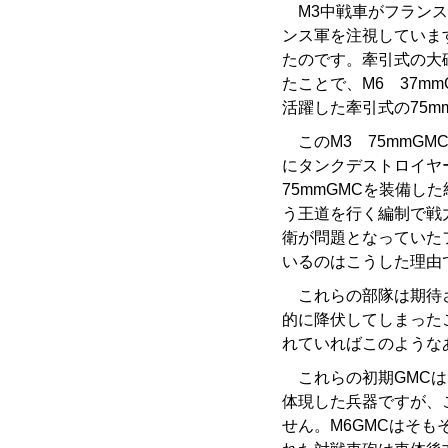
M3中戦車がフランス
ンス軍を注視していま
たのです。牽引式の大
たことで、M6 37mm
活躍した牽引式の75m
このM3 75mmGM
にタンクデストロイヤ
75mmGMCを装備
う王道を行く編制で戦
衛が問題となっていた
いるのはこうした理由
これらの部隊は期待さ
的に降伏してしまった
れていればこのような
これらの初期GMCは「S
体現した兵器ですが、
せん。M6GMCはそも