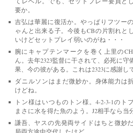
てレベル。でも、セットプレー要員と
要か。
吉弘は華麗に復活か。やっぱりフツー
ゃんと出来る子。今後もCBの片割れと
いけどセットプレイ弱いのがね・・・
腕にキャプテンマークを巻く上里のC
ん。去年2323監督に干されて、必死に
果、今の彼がある。これは2323に感謝し
ダニルソンはまだ微妙か。身体能力は
けどね。
トン様はいつものトン様。4-2-3-1の
まさに水を得た魚のよう。J2相手なら当
謙吾、ヤスの先発両サイドはちと微妙
局両方途中交代したけど。