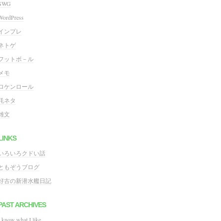
SWG
WordPress
インプレ
ネトゲ
フットボ－ル
メモ
ロケンロール
粍ネタ
雑文
LINKS
いろいろクドい話
ともぞうブログ
好古の新潜水艦日記
PAST ARCHIVES
I know what I like