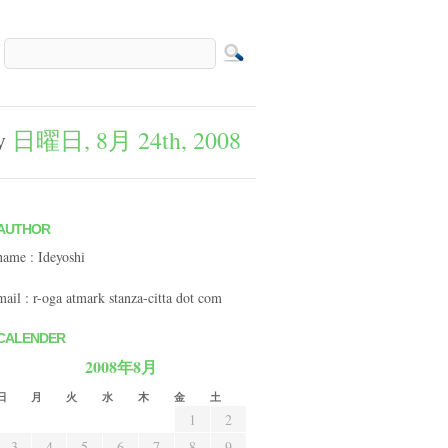
ay
日曜日, 8月 24th, 2008
AUTHOR
name : Ideyoshi
mail : r-oga atmark stanza-citta dot com
CALENDER
2008年8月
日
月
火
水
木
金
土
1
2
3
4
5
6
7
8
9