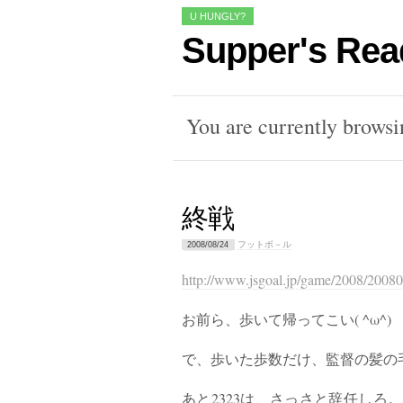
U HUNGLY?
Supper's Rea
You are currently brows
終戦
フットボ－ル
2008/08/24
http://www.jsgoal.jp/game/2008/200
お前ら、歩いて帰ってこい( ^ω^)
で、歩いた歩数だけ、監督の髪の
あと2323は、さっさと辞任し