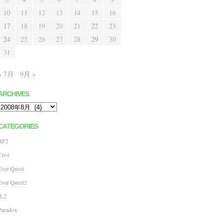
10
11
12
13
14
15
16
17
18
19
20
21
22
23
24
25
26
27
28
29
30
31
« 7月
9月 »
ARCHIVES
Archives
CATEGORIES
BF2
Civ4
Ever Quest
Ever Quest2
IL2
Paradox