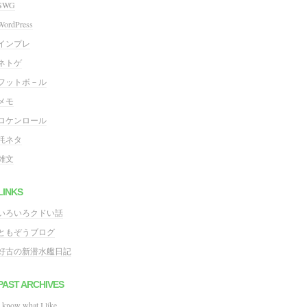
SWG
WordPress
インプレ
ネトゲ
フットボ－ル
メモ
ロケンロール
粍ネタ
雑文
LINKS
いろいろクドい話
ともぞうブログ
好古の新潜水艦日記
PAST ARCHIVES
I know what I like