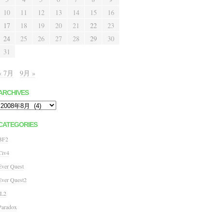
10
11
12
13
14
15
16
17
18
19
20
21
22
23
24
25
26
27
28
29
30
31
« 7月
9月 »
ARCHIVES
Archives
CATEGORIES
BF2
Civ4
Ever Quest
Ever Quest2
IL2
Paradox