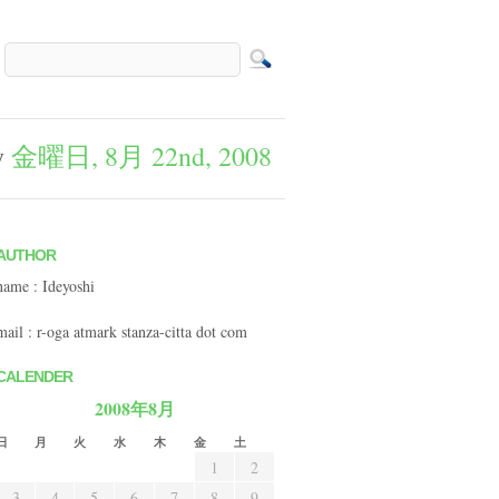
y
金曜日, 8月 22nd, 2008
AUTHOR
name : Ideyoshi
mail : r-oga atmark stanza-citta dot com
CALENDER
2008年8月
日
月
火
水
木
金
土
1
2
3
4
5
6
7
8
9