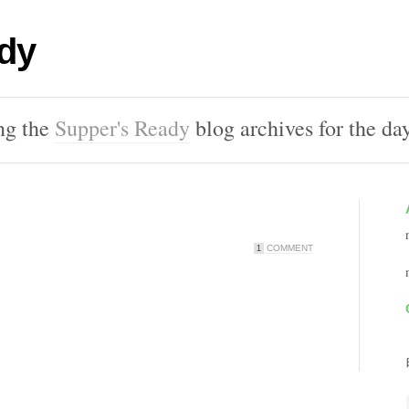
dy
ng the
Supper's Ready
blog archives for the da
COMMENT
1