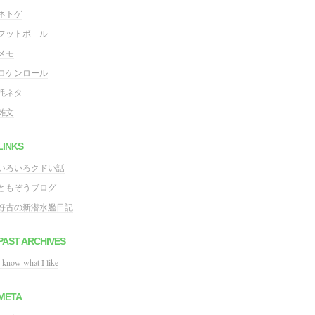
ネトゲ
フットボ－ル
メモ
ロケンロール
粍ネタ
雑文
LINKS
いろいろクドい話
ともぞうブログ
好古の新潜水艦日記
PAST ARCHIVES
I know what I like
META