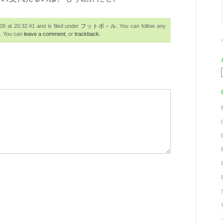
 at 20:32:41 and is filed under
フットボ－ル
. You can follow any
. You can
leave a comment
, or
trackback
.