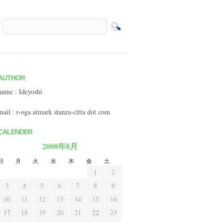
AUTHOR
name : Ideyoshi
mail : r-oga atmark stanza-citta dot com
CALENDER
2008年8月
日
月
火
水
木
金
土
1
2
3
4
5
6
7
8
9
10
11
12
13
14
15
16
17
18
19
20
21
22
23