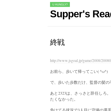
U HUNGLY?
Supper's Rea
終戦
http://www.jsgoal.jp/game/2008/200
お前ら、歩いて帰ってこい( ^ω^)
で、歩いた歩数だけ、監督の髪の
あと2323は、さっさと辞任し
たくなかった。
負けてる状況で3人目に守備の選