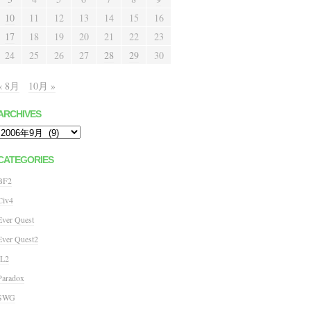
10
11
12
13
14
15
16
17
18
19
20
21
22
23
24
25
26
27
28
29
30
« 8月
10月 »
ARCHIVES
Archives
CATEGORIES
BF2
Civ4
Ever Quest
Ever Quest2
IL2
Paradox
SWG