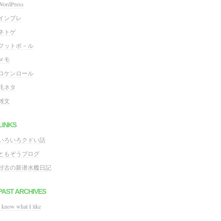
WordPress
インプレ
ネトゲ
フットボ－ル
メモ
ロケンロール
粍ネタ
雑文
LINKS
いろいろクドい話
ともぞうブログ
好古の新潜水艦日記
PAST ARCHIVES
I know what I like