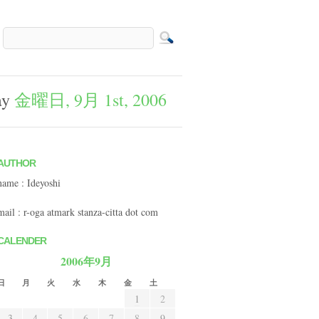
ay
金曜日, 9月 1st, 2006
AUTHOR
name : Ideyoshi
mail : r-oga atmark stanza-citta dot com
CALENDER
2006年9月
日
月
火
水
木
金
土
1
2
3
4
5
6
7
8
9