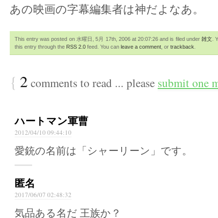
あの映画の字幕編集者は神だよなあ。
This entry was posted on 水曜日, 5月 17th, 2006 at 20:07:26 and is filed under
雑文
. 
this entry through the
RSS 2.0
feed. You can
leave a comment
, or
trackback
.
{
2
comments to read ... please
submit one 
ハートマン軍曹
2012/04/10 09:44:10
愛銃の名前は「シャーリーン」です。
匿名
2017/06/07 02:48:32
気品ある名だ 王族か？