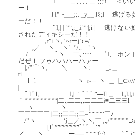
l ＿,,,,,,,,＿,;;;;i ＜
ー！
l l”|~___;;､_y__ lﾐ;l 逃
ーだ！！
ﾞl;| | `'”,;_,i`'”|;i | 逃
されたディキシーだ！！
,r”i ヽ, ‘~rーj`c=/
,／ ヽ ヽ`ｰ”/:: `ヽ
/ ﾞヽ ￣､::::: ﾞl, ホン
だぜ！ フゥハハハーハァー
|;/”⌒ヽ, ＼ ヽ:
ri r
l l ヽr‐─ヽ＿|_⊂////;`
| / 
ﾞlﾞl, l,|｀ﾞﾞﾞ”―ll＿__l,,l,
｀””””””””””””|二;;二二;;二二二i≡二三三l
| ヽ ヽ _|＿ ＿
￣￣￣￣￣ |二;;二二;;二=”””””’￣ﾉ
/”ヽ ‘j＿／ヽヽ,￣ ,,,/”””””””⊃
￣￣ ［iﾞ”””””””””ﾞﾞﾞ￣`”
／ ヽ ー──”””””(;;) ｀ﾞ,j”