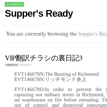
U HUNGLY?
Supper's Ready
You are currently browsing the
Supper's Re
VIP翻訳チラシの裏日記3
PARADOX
2006/05/14
EVT146678N;The Burning of Richmond
EVT146678N;リッチモンド炎上
EVT146678D;In order to prevent the 
capturing our military stores in Richmond,
set warehouses on fire before retreating. Th
out of control and destroyed important