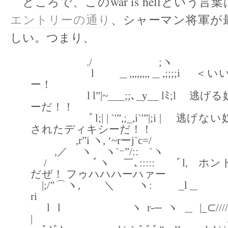
ところで、このwar is hellという
エントリーの通り
、シャーマン将軍が
しい。つまり、
./ ;ヽ
l ＿,,,,,,,,＿,;;;;i ＜
ー！
l l”|~___;;､_y__ lﾐ;l 逃
ーだ！！
ﾞl;| | `'”,;_,i`'”|;i | 逃
されたディキシーだ！！
,r”i ヽ, ‘~rーj`c=/
,／ ヽ ヽ`ｰ”/:: `ヽ
/ ﾞヽ ￣､::::: ﾞl, ホン
だぜ！ フゥハハハーハァー
|;/”⌒ヽ, ＼ ヽ:
ri r
l l ヽr‐─ヽ＿|_⊂////;`
| / 