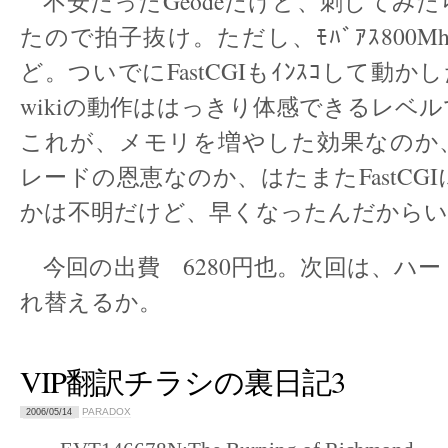
不安だったGeodeだけど、刺してみ
たので拍子抜け。ただし、ﾓﾊﾞｱｽ800M
ど。ついでにFastCGIもｲﾝｽｺして動か
wikiの動作ははっきり体感できるレベ
これが、メモリを増やした効果なのか、
レードの恩恵なのか、はたまたFastCG
かは不明だけど、早くなったんだからい
今回の出費 6280円也。次回は、ハ
れ替えるか。
VIP翻訳チラシの裏日記3
PARADOX
2006/05/14