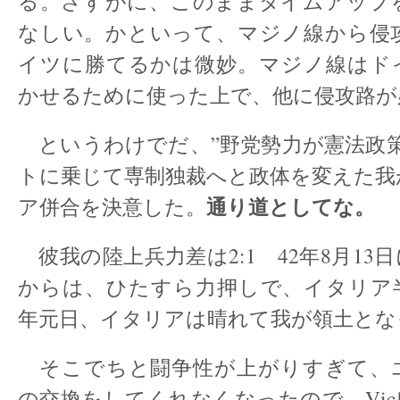
る。さすがに、このままタイムアップ
なしい。かといって、マジノ線から侵
イツに勝てるかは微妙。マジノ線はド
かせるために使った上で、他に侵攻路が
というわけでだ、”野党勢力が憲法政策
トに乗じて専制独裁へと政体を変えた我
通り道としてな。
ア併合を決意した。
彼我の陸上兵力差は2:1 42年8月13
からは、ひたすら力押しで、イタリア半
年元日、イタリアは晴れて我が領土とな
そこでちと闘争性が上がりすぎて、
の交換をしてくれなくなったので、Vi