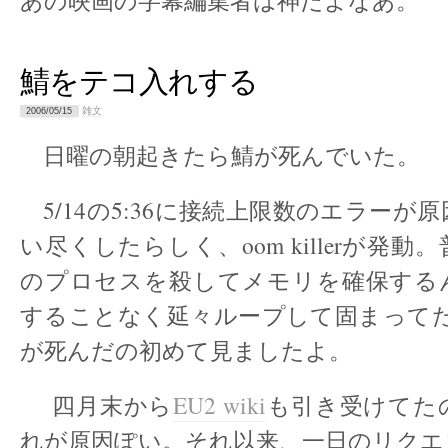
あの映画の字幕編集者は神だよなあ。
鯖をテコ入れする
雑文
2006/05/15
日曜の朝起きたら鯖が死んでいた。
5/14の5:36に接続上限数のエラーが
い尽くしたらしく、oom killerが発
のプロセスを殺してメモリを確保する
することなく延々ループして固まってた。
が死んだの初めて見ましたよ。
四月末から
EU2 wiki
も引き受けてた
れが原因ぽい。それ以来、一日のリクエ