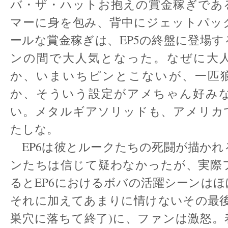
バ・ザ・ハットお抱えの賞金稼ぎであ
マーに身を包み、背中にジェットパッ
ールな賞金稼ぎは、EP5の終盤に登場
ンの間で大人気となった。なぜに大
か、いまいちピンとこないが、一匹
か、そういう設定がアメちゃん好み
い。メタルギアソリッドも、アメリカ
たしな。
EP6は彼とルークたちの死闘が描かれ
ンたちは信じて疑わなかったが、実際
るとEP6におけるボバの活躍シーンは
それに加えてあまりに情けないその最後
巣穴に落ちて終了)に、ファンは激怒。