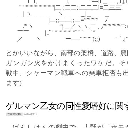
ﾞlﾞl, l,|｀ﾞﾞﾞ”―ll＿__l,,l,
｀””””””””””””|二;;二二;;二二二i≡二三三l
| ヽ ヽ _|＿ ＿
￣￣￣￣￣ |二;;二二;;二=”””””’￣ﾉ
/”ヽ ‘j＿／ヽヽ,￣ ,,,/”””””””⊃
￣￣ ［iﾞ”””””””””ﾞﾞﾞ￣`”
／ ヽ ー──”””””(;;) ｀ﾞ,j”
とかいいながら、南部の架橋、道路、農
ガンガン火をかけまくったワケだ。そ
戦中、シャーマン戦車への乗車拒否も出
ます)
ゲルマン乙女の同性愛嗜好に関
PARADOX
2006/05/10
げんしけんの劇中で、大野が「ホモ