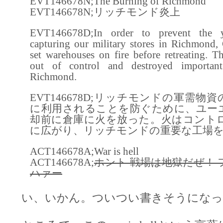
EVT146678N;The Burning of Richmond
EVT146678N;リッチモンド炎上
EVT146678D;In order to prevent the 
capturing our military stores in Richmond,
set warehouses on fire before retreating. Th
out of control and destroyed important
Richmond.
EVT146678D;リッチモンドの軍需物
に利用されることを防ぐために、ユー
却前に倉庫に火を放った。火はコント
に広がり、リッチモンドの重要な工場
ACT146678A;War is hell
ACT146678A;
ホント 戦場は地獄だぜ！
ハァー
い、いかん。ついつい書きそうになっ