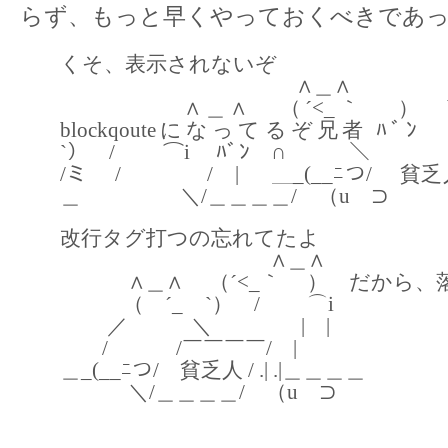
らず、もっと早くやっておくべきであ
くそ、表示されないぞ
∧＿∧
∧＿∧ （´<_｀ ） block
blockqouteになってるぞ兄者 ﾊﾞﾝ
`） / ⌒i ﾊﾞﾝ ∩ ＼ 
/ミ /￣￣￣￣/ | ＿_(__ﾆつ/ 貧乏人 /
＿ ＼/＿＿＿＿/ （u ⊃
改行タグ打つの忘れてたよ
∧＿∧
∧＿∧ （´<_｀ ） だから、
（ ´_ゝ`） / ⌒i
／ ＼ | |
/ /￣￣￣￣/ |
＿_(__ﾆつ/ 貧乏人 / .| .|＿＿＿＿
＼/＿＿＿＿/ （u ⊃