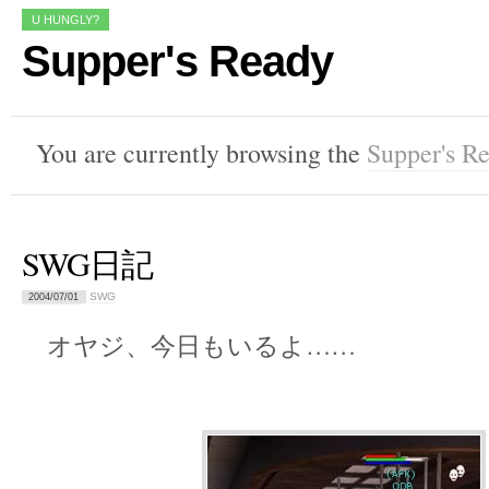
U HUNGLY?
Supper's Ready
You are currently browsing the
Supper's R
SWG日記
SWG
2004/07/01
オヤジ、今日もいるよ……