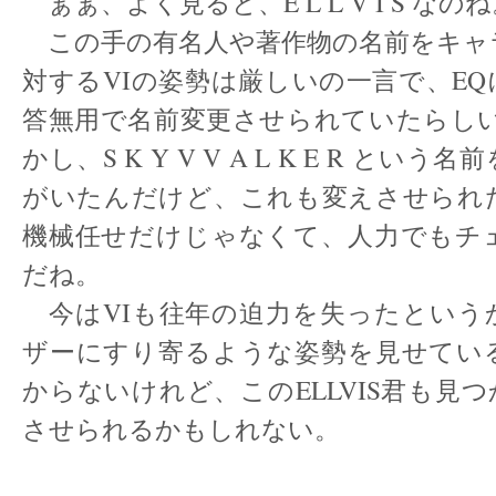
ぁぁ、よく見ると、E L L V I S なの
この手の有名人や著作物の名前をキャ
対するVIの姿勢は厳しいの一言で、E
答無用で名前変更させられていたらしい
かし、S K Y V V A L K E R とい
がいたんだけど、これも変えさせられ
機械任せだけじゃなくて、人力でもチ
だね。
今はVIも往年の迫力を失ったという
ザーにすり寄るような姿勢を見せてい
からないけれど、このELLVIS君も見
させられるかもしれない。