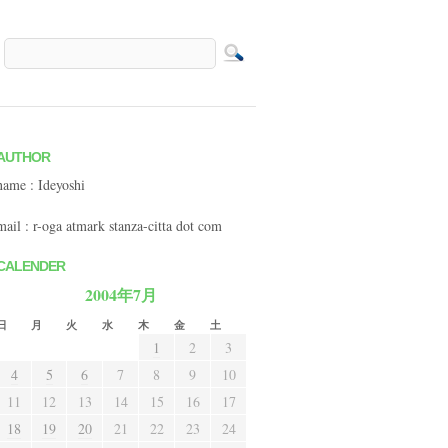
AUTHOR
name : Ideyoshi
mail : r-oga atmark stanza-citta dot com
CALENDER
2004年7月
日
月
火
水
木
金
土
1
2
3
4
5
6
7
8
9
10
11
12
13
14
15
16
17
18
19
20
21
22
23
24