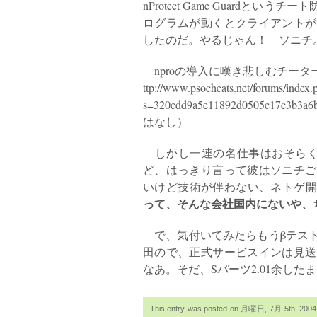
nProtect Game Guard
ログラムが動くとクライアントが
したのだ。やるじゃん！ ソニチ
nproの導入に嘆き悲しむチータ
ttp://www.psocheats.net/forums/index.
s=320cdd9a5e11892d0505c17
はなし）
しかし一連の名仕事はおそらく
ど、はっきり言って彼はソニチご
いけど技術が伴わない、ネトゲ開
って、そんな会社国内にないや、
で、気付いてみたらもうβテスト
田ので、正式サービスインは見送
なあ。そだ、Sパーツ2.01余し
This entry was posted on 月曜日, 7月 5th, 2004 a