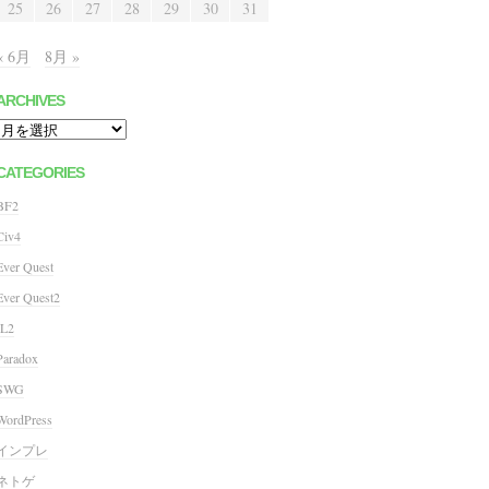
25
26
27
28
29
30
31
« 6月
8月 »
ARCHIVES
Archives
CATEGORIES
BF2
Civ4
Ever Quest
Ever Quest2
IL2
Paradox
SWG
WordPress
インプレ
ネトゲ