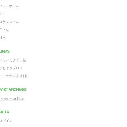
フットボ－ル
メモ
ロケンロール
粍ネタ
雑文
LINKS
いろいろクドい話
ともぞうブログ
好古の新潜水艦日記
PAST ARCHIVES
I know what I like
META
ログイン