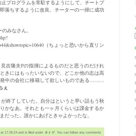
というチート防止プログラムを常駐するようにして、チートプ
即落ちするように改良。チーターの一掃に成功
。
ーのみなさん。
php?
c3b3a6b44&showtopic=10640（ちょっと恐いから直リン
見吉隆夫Pの指揮によるものだと思うのだけれ
ときにはもったいないので、どこか他の志は高
発中の会社に移籍して欲しいものである………
ちぇ
が終了していた。自分はというと早い話もう秋
りかなあ。それとも一ヶ月くらいは課金するか
たままだった。誰かにあげときゃよかったな。
t 17:26:24 and is filed under
ネトゲ
. You can follow any comments