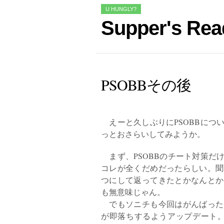
U HUNGLY?
Supper's Rea
PSOBBその後
えーと久しぶりにPSOBBにつ
っとおさらいしてみようか。
まず、PSOBBのチート対策だ
コレが全くだめだったらしい。聞
つにして返ってきたとかなんとか
も無意味じゃん。
でもソニチも今回はがんばった
が即落ちするようアップデート。そ