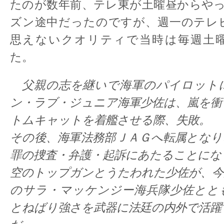
たのが数年前、テレ東が土曜昼からやっ
ズン途中だったのですが、週一のテレ
思えないクオリティで当時は毎週土
た。
父親の志を継いで海軍のパイロット
ン・ラブ・ジュニア海軍少佐は、嵐を衝
トムキャットを着艦させる際、失敗。
その後、海軍法務部ＪＡＧへ転属となり
罪の捜査・弁護・起訴にあたることにな
空のトップガンとうたわれた少佐が、今
のサラ・マッケンジー海兵隊少佐とと
とねばり強さを武器に法廷の内外で活躍