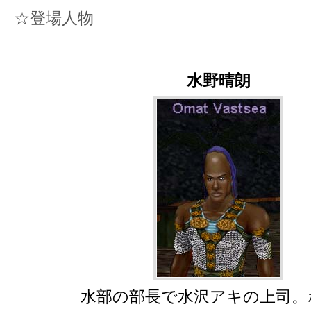
☆登場人物
水野晴朗
水部の部長で水沢アキの上司。