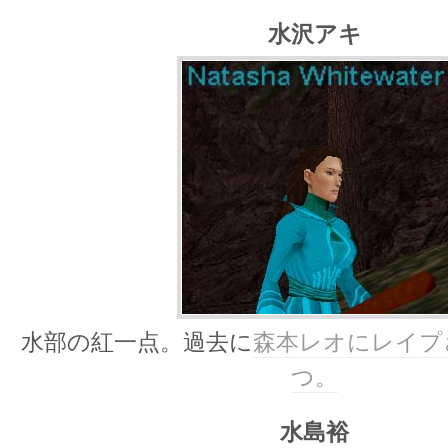
水沢アキ
水部の紅一点。過去に
森本レオにレイプ
つ。
水島裕