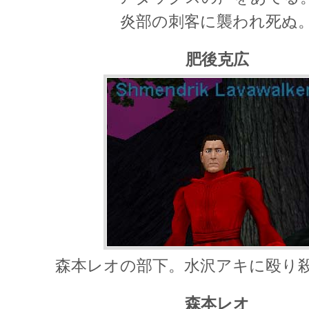
炎部の刺客に襲われ死ぬ
肥後克広
森本レオの部下。水沢アキに殴り
森本レオ