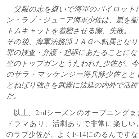
父親の志を継いで海軍のパイロット
ン・ラブ・ジュニア海軍少佐は、嵐を衝
トムキャットを着艦させる際、失敗。
その後、海軍法務部ＪＡＧへ転属となり
罪の捜査・弁護・起訴にあたることにな
空のトップガンとうたわれた少佐が、今
のサラ・マッケンジー海兵隊少佐とと
とねばり強さを武器に法廷の内外で活躍
だ。
以上、2ndシーズンのオープニングま
ドラマあり、活劇ありで非常に楽しい
のラブ少佐が、よくF-14にのるんですな