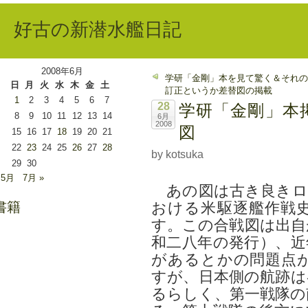
好古の新潜水艦日記
2008年6月
学研「金剛」本を見て驚く＆それの
日
月
火
水
木
金
土
訂正というか差替図の掲載
1
2
3
4
5
6
7
28
学研「金剛」本
8
9
10
11
12
13
14
6月
2008
図
15
16
17
18
19
20
21
22
23
24
25
26
27
28
by kotsuka
29
30
 5月
7月 »
あの図は古き良きロ
書籍
おける米駆逐艦作戦
す。この合戦図は出自
和二八年の発行）、近
があるとかの問題点
すが、日本側の航跡は
るらしく、第一戦隊の