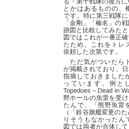
る・第十戦隊の後方に
とかはあるものの、
です。特に第三戦隊に
「金剛」「榛名」の戦
跡図と比較してみたと
図ではこれが一番正確
たため、これをトレ
依頼した次第です。
ただ気がついたらト
が掲載されており、日
指摘しておきました
っています。例としては「K
Topedoes – Dead in 
野ホールの魚雷を受け
たんで、「熊野魚雷
（「鈴谷旗艦変更のた
りそうもなかったん
図では両者が合体して