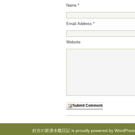
Name *
Email Address *
Website
好古の新潜水艦日記 is proudly powered by
WordPres