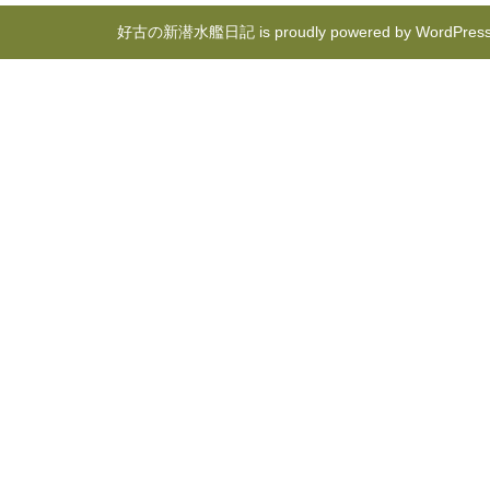
好古の新潜水艦日記 is proudly powered by
WordPres