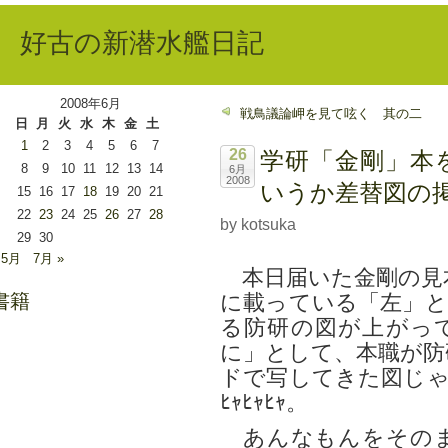
好古の新潜水艦日記
2008年6月
戦鳥議論岬を見て呟く 其の二
日
月
火
水
木
金
土
1
2
3
4
5
6
7
26
学研「金剛」本
8
9
10
11
12
13
14
6月
2008
いうか差替図の
15
16
17
18
19
20
21
22
23
24
25
26
27
28
by kotsuka
29
30
 5月
7月 »
本日届いた金剛の見本
書籍
に載っている「左」と
る防研の図が上がっ
に」として、本職が防
ドで写してきた図じゃあー
ﾋｬﾋｬﾋｬ。
あんなもんをそのま