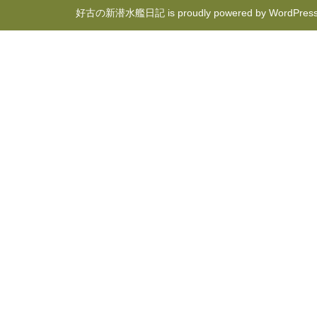
好古の新潜水艦日記 is proudly powered by
WordPres