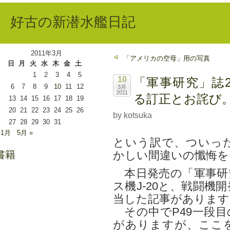
好古の新潜水艦日記
2011年3月
「アメリカの空母」用の写真
日
月
火
水
木
金
土
1
2
3
4
5
10
「軍事研究」誌2
6
7
8
9
10
11
12
3月
2011
る訂正とお詫び
13
14
15
16
17
18
19
20
21
22
23
24
25
26
by kotsuka
27
28
29
30
31
 1月
5月 »
という訳で、ついっ
書籍
かしい間違いの懺悔を
本日発売の「軍事研
ス機J-20と、戦闘
当した記事があります
その中でP49一段目
がありますが、ここ