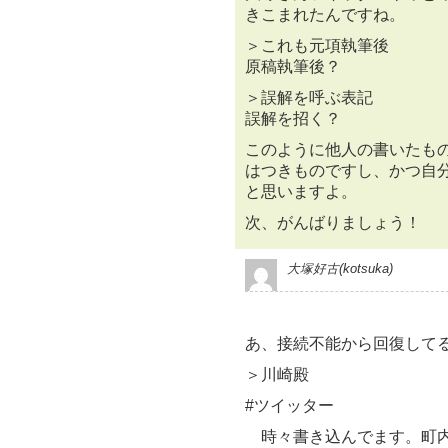
きこまれたんですね。
＞これも元項執筆後
原稿執筆後？
＞誤解を呼ぶ表記
誤解を招く？
このように他人の書いたも
はつきものですし、かつ自
と思いますよ。
次、がんばりましょう！
大塚好古(kotsuka)
あ、接続不能から回復してる＼
＞川崎殿
#ツイッター
時々書き込んでます。町内