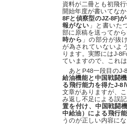
資料が二冊とも初飛行
開始年度が書いてなか
8Fと偵察型のJZ-8
報がない
」と書いた
部に原稿を送ってから
時から
」の部分が抜けて
が為されていないよ
ります。実際にはJ-8
ていますので、これは
あとP48一段目のJ-
給油機能と中国戦闘機
る飛行能力を得たJ-8Ⅳ
文章がありますが、こ
み返し不足による誤記
置を付け、中国戦闘機
中給油）による飛行能力を
うのが正しい内容にな