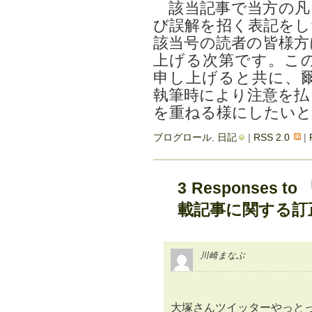
該当記事で当方の凡
び誤解を招く表記をし
該当号の読者の皆様方
上げる次第です。こ
申し上げると共に、
執筆時により注意を払
を重ねる様にしたいと
ブログロール
,
日記
|
RSS 2.0
|
3 Responses 
載記事に関する訂
川崎まなぶ
大塚さんツイッターやっと