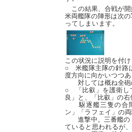
この結果、合戦が開始
米両艦隊の陣形は次の
ってしまいます。
この状況に説明を付け
○ 米艦隊主隊の針路は
度方向に向かいつつあ
対しては概ね全砲の
○ 「比叡」を護衛し
良」と、「比叡」の右
駆逐艦三隻の合間
ン」「ラフェイ」の両
進撃中。三番艦の「
ていると思われるが、