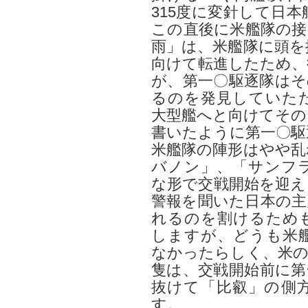
315度に変針して日
この直後に米艦隊の接
雨」は、米艦隊に頭を
向けて転進したため、
が、第一〇駆逐隊はそ
るのを発見していた
大型艦へと向けてその
書いたように第一〇駆
米艦隊の陣形はやや乱
バノン」、「サンフ
な形で交戦開始を迎え
警報を聞いた日本の主
れるのを割けるため
しますが、どうも米
なかったらしく、米の
隻は、交戦開始前に第
抜けて「比叡」の側
す。