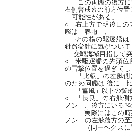
この両艦の後方にい
右側警戒幕の前方位置
可能性がある。
○ 右上方で明後日の
艦は「春雨」。
その横の駆逐艦は「
針路変針に気がついて
交戦海域目指して突
○ 米駆逐艦の先頭位
の雷撃位置を過ぎてし
「比叡」の左舷側に
のため同艦は 後に「
「雪風」以下の警戒
○ 「長良」の右舷側
ノン」。後方にいる軽
実際にはこの時期
ノン」の左舷後方の至
（同一ヘクスに置