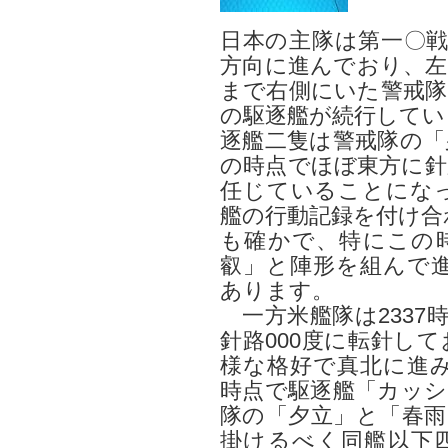
日本の主隊は第一〇戦
方向に進んでおり、左
まで右側にいた警戒隊
の駆逐艦が続行してい
逐艦二隻は警戒隊の「
の時点でほぼ東方に針
任じていることにな
艦の行動記録を付け合
も確かで、特にこの
叡」と陣形を組んで
あります。
一方米艦隊は2337
針路000度に転針し
様な格好で真北に進
時点で駆逐艦「カッシ
隊の「夕立」と「春雨
掛けるべく同艦以下