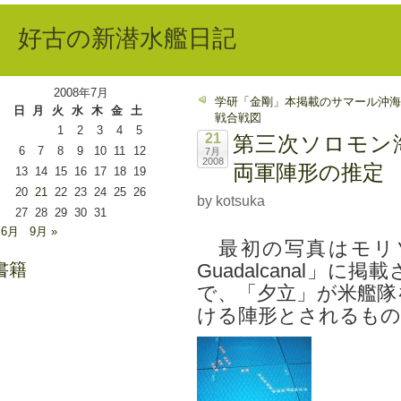
好古の新潜水艦日記
2008年7月
学研「金剛」本掲載のサマール沖海
日
月
火
水
木
金
土
戦合戦図
1
2
3
4
5
21
第三次ソロモン
6
7
8
9
10
11
12
7月
2008
両軍陣形の推定
13
14
15
16
17
18
19
20
21
22
23
24
25
26
by kotsuka
27
28
29
30
31
 6月
9月 »
最初の写真はモリソンの「Th
書籍
Guadalcanal」
で、「夕立」が米艦隊
ける陣形とされるもの