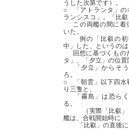
うした次第です）。
○ 「アトランタ」の
ランシスコ」。「比叡
この両艦の間に着弾
いた。
例の「比叡の初弾
中」した、というのは
回想に基づくものだ
タ」、「夕立」の位置
「夕立」からそう
ろ。
○ 「朝雲」以下四水
り三隻と、
「霧島」は恐らく
る。
（実際「比叡」と
艦は、合戦開始時に
「比叡」の直後に居