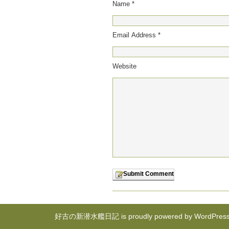
Name *
Email Address *
Website
好古の新潜水艦日記 is proudly powered by
WordPres