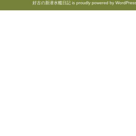
好古の新潜水艦日記 is proudly powered by
WordPres