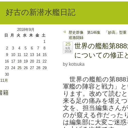
好古の新潜水艦日記
2018年9月
歴史群像 第146集 「妙高」型重
日
月
火
水
木
金
土
巡激闘録
1
25
世界の艦船第888
2
3
4
5
6
7
8
9月
2018
についての修正
9
10
11
12
13
14
15
16
17
18
19
20
21
22
by kotsuka
23
24
25
26
27
28
29
30
世界の艦船の第888
 11月
軍艦の陣容と戦力」と
書籍
ります。改めて読むと
来る足の痛みを堪えつ
文を、担当編集さんが
のが窺える作だった
は編集部に大変ご迷惑