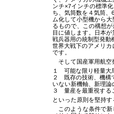
ンチ×7インチの標準
ち、気筒数を４気筒、6
ム化して小型機から大
るもので、この構想が
目に値します。日本が
戦兵器用の統制型発動
世界大戦下のアメリカ
です。
そして国産軍用航空
１ 可能な限り軽量大
２ 既存の技術、機構
いない新機軸、新理論
３ 量産を最重視する
といった原則を堅持す
このような条件で新