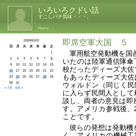
いろいろクドい話
すこしバテ気味・・・。
Home
即席空軍大国 ５
2009年8月
日
月
火
水
木
金
土
軍用航空発動機を国
1
2
3
4
5
6
7
8
いたのは陸軍通信隊傘
9
10
11
12
13
14
15
校だったディーズ大佐
16
17
18
19
20
21
22
もあったディーズ大佐
23
24
25
26
27
28
29
30
31
ウォルドン（同じく民
« 7月
9月 »
に入らず民間人として
談し、両者の意見は即
す。アメリカ参戦後、2
ことです。
彼らの発想は発動機
く、アメリカの機械工