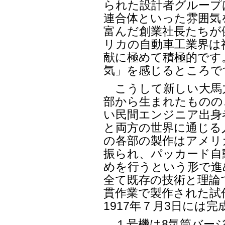
られた設計者グループ
連合体といった雰囲気
富んだ創業社長たちが
リカの自動車工業界は
献に極めて積極的です
気」を感じるところで
こうして新しい大馬
部から生まれたものの
い民間エンジニア出身
と両方の世界に通じる
の各部の製作はアメリ
振られ、パッカード自
めを行うという形で進
全て既存の技術と理論
貫作業で製作された試
1917年７月3日には
１号機は8気筒バージ